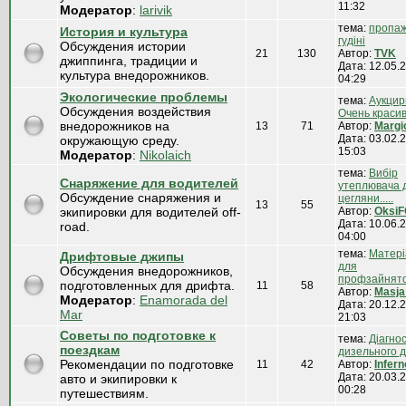
11:32
Модератор
:
larivik
тема:
пропа
История и культура
гудіні
Обсуждения истории
21
130
Автор:
TVK
джиппинга, традиции и
Дата: 12.05.2
культура внедорожников.
04:29
Экологические проблемы
тема:
Аукцир
Обсуждения воздействия
Очень красивы
внедорожников на
13
71
Автор:
Margi
Дата: 03.02.2
окружающую среду.
15:03
Модератор
:
Nikolaich
тема:
Вибір
Снаряжение для водителей
утеплювача 
Обсуждение снаряжения и
цегляни.....
13
55
экипировки для водителей off-
Автор:
Oksi
Дата: 10.06.2
road.
04:00
тема:
Матері
Дрифтовые джипы
для
Обсуждения внедорожников,
профзайнятост
подготовленных для дрифта.
11
58
Автор:
Masja
Модератор
:
Enamorada del
Дата: 20.12.2
Mar
21:03
Советы по подготовке к
тема:
Діагно
поездкам
дизельного дви
Рекомендации по подготовке
11
42
Автор:
Infern
Дата: 20.03.2
авто и экипировки к
00:28
путешествиям.