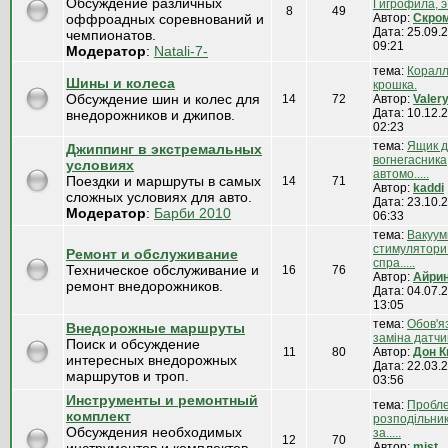
Обсуждение различных
Гигрофила, э..
8
49
оффроадных соревнований и
Автор:
Скро
Дата: 25.09.2
чемпионатов.
09:21
Модератор
:
Natali-7-
тема:
Корал
Шины и колеса
крошка.
Обсуждение шин и колес для
14
72
Автор:
Valer
Дата: 10.12.2
внедорожников и джипов.
02:23
тема:
Ящик 
Джиппинг в экстремальных
вогнегасника
условиях
автомо.....
Поездки и маршруты в самых
14
71
Автор:
kaddi
сложных условиях для авто.
Дата: 23.10.2
Модератор
:
Барби 2010
06:33
тема:
Вакуум
стимулятори
Ремонт и обслуживание
спра.....
Техническое обслуживание и
16
76
Автор:
Айри
ремонт внедорожников.
Дата: 04.07.2
13:05
тема:
Обов'я
Внедорожные маршруты
заміна датчика
Поиск и обсуждение
11
80
Автор:
Дон К
интересных внедорожных
Дата: 22.03.2
маршрутов и троп.
03:56
Инструменты и ремонтный
тема:
Пробле
комплект
розподільни
Обсуждения необходимых
за.....
12
70
Автор:
mist