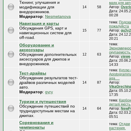
Тюнинг, улучшения и
маяк для авт
модификации для
14
58
Автор:
Overl
Дата: 24.05.2
внедорожников.
00:28
Модератор
:
Nesmetanova
тема:
Подск
Навигация и карты
пожалуйста
Обсуждения GPS, карт и
15
77
Автор:
gu3y2
навигационных систем для
Дата: 24.12.2
off-road.
20:21
тема:
Оборудование и
Экономичнос
аксессуары
окупаемость ..
Обсуждение дополнительных
12
63
Автор:
viewe
аксессуаров для джипов и
Дата: 20.06.2
внедорожников.
14:33
тема:
Куплю 
Тест-драйвы
Apistogramm
Обсуждение результатов тест-
aga.....
драйвов различных моделей
14
87
Автор:
VikaGrechin
авто.
Дата: 05.10.2
Модератор
:
gyry
17:35
тема:
Карбон
Туризм и путешествия
деталі якість і
Обсуждение путешествий по
14
64
Автор:
NewPo
труднодоступным местам на
Дата: 02.03.2
джипах.
05:51
Соревнования и
тема:
Отдам
чемпионаты
растения.