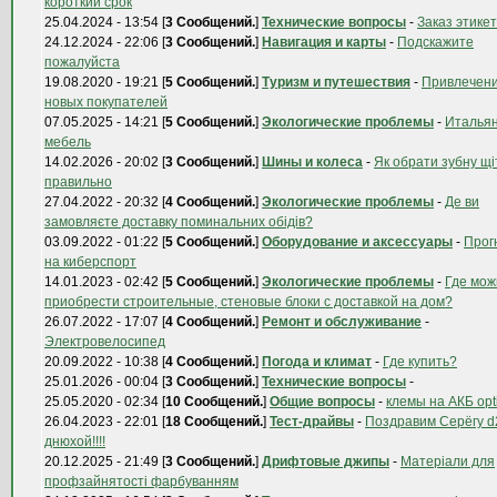
короткий срок
25.04.2024 - 13:54 [
3 Сообщений.
]
Технические вопросы
-
Заказ этикет
24.12.2024 - 22:06 [
3 Сообщений.
]
Навигация и карты
-
Подскажите
пожалуйста
19.08.2020 - 19:21 [
5 Сообщений.
]
Туризм и путешествия
-
Привлечен
новых покупателей
07.05.2025 - 14:21 [
5 Сообщений.
]
Экологические проблемы
-
Италья
мебель
14.02.2026 - 20:02 [
3 Сообщений.
]
Шины и колеса
-
Як обрати зубну щі
правильно
27.04.2022 - 20:32 [
4 Сообщений.
]
Экологические проблемы
-
Де ви
замовляєте доставку поминальних обідів?
03.09.2022 - 01:22 [
5 Сообщений.
]
Оборудование и аксессуары
-
Прог
на киберспорт
14.01.2023 - 02:42 [
5 Сообщений.
]
Экологические проблемы
-
Где мож
приобрести строительные, стеновые блоки с доставкой на дом?
26.07.2022 - 17:07 [
4 Сообщений.
]
Ремонт и обслуживание
-
Электровелосипед
20.09.2022 - 10:38 [
4 Сообщений.
]
Погода и климат
-
Где купить?
25.01.2026 - 00:04 [
3 Сообщений.
]
Технические вопросы
-
25.05.2020 - 02:34 [
10 Сообщений.
]
Общие вопросы
-
клемы на АКБ op
26.04.2023 - 22:01 [
18 Сообщений.
]
Тест-драйвы
-
Поздравим Серёгу d
днюхой!!!!
20.12.2025 - 21:49 [
3 Сообщений.
]
Дрифтовые джипы
-
Матеріали для
профзайнятості фарбуванням