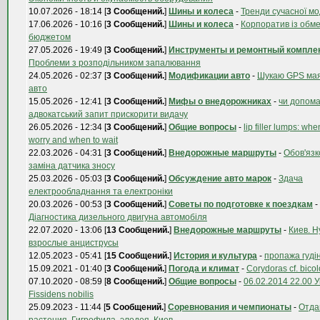
10.07.2026 - 18:14 [
3 Сообщений.
]
Шины и колеса
-
Тренди сучасної м
17.06.2026 - 10:16 [
3 Сообщений.
]
Шины и колеса
-
Корпоратив із обм
бюджетом
27.05.2026 - 19:49 [
3 Сообщений.
]
Инструменты и ремонтный компле
Проблеми з розподільником запалювання
24.05.2026 - 02:37 [
3 Сообщений.
]
Модификации авто
-
Шукаю GPS мая
авто
15.05.2026 - 12:41 [
3 Сообщений.
]
Мифы о внедорожниках
-
чи допома
адвокатський запит прискорити видачу
26.05.2026 - 12:34 [
3 Сообщений.
]
Общие вопросы
-
lip filler lumps: whe
worry and when to wait
22.03.2026 - 04:31 [
3 Сообщений.
]
Внедорожные маршруты
-
Обов'язк
заміна датчика зносу
25.03.2026 - 05:03 [
3 Сообщений.
]
Обсуждение авто марок
-
Здача
електрообладнання та електроніки
20.03.2026 - 00:53 [
3 Сообщений.
]
Советы по подготовке к поездкам
-
Діагностика дизельного двигуна автомобіля
22.07.2020 - 13:06 [
13 Сообщений.
]
Внедорожные маршруты
-
Киев. 
взрослые анциструсы
12.05.2023 - 05:41 [
15 Сообщений.
]
История и культура
-
пропажа гудін
15.09.2021 - 01:40 [
3 Сообщений.
]
Погода и климат
-
Corydoras cf. bicol
07.10.2020 - 08:59 [
8 Сообщений.
]
Общие вопросы
-
06.02.2014 22.00 
Fissidens nobilis
25.09.2023 - 11:44 [
5 Сообщений.
]
Соревнования и чемпионаты
-
Отда