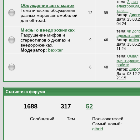
тема:
Здача
Обсуждение авто марок
електрообла
Тематические обсуждения
та е.....
12
69
разных марок автомобилей
Автор:
Диоге
Дата: 25.03.2
для off-road.
04:24
Мифы о внедорожниках
тема:
чи доп
Разрушение мифов и
адвокатський з
стереотипов о джипах и
9
46
Автор:
attica
Дата: 15.05.2
внедорожниках.
11:24
Модератор
:
baxxter
тема:
Обвал
крипторинку
робити
8
48
Автор:
Дорог
Дата: 03.12.2
21:15
Статистика форума
1688
317
52
Сообщений
Тем
Пользователей
Самый новый:
gibrid