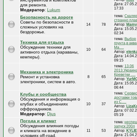
инструментов и комплектов
Дата: 27.05.2
для ремонта.
17:33
Модератор
:
Lukum
тема:
Скаля
Безопасность на дороге
странно пла
Советы по безопасности в
14
78
Автор:
MamyL
сложных условиях на
Дата: 15.05.2
бездорожье.
02:34
тема:
Выбор
Техника для отдыха
грунта,в акв
Обсуждение техники для
Ма.....
10
64
активного отдыха (караваны,
Автор:
elenk
Дата: 14.04.2
кемперы).
09:15
тема:
13.06
2013.Украин
Механика и электроника
Креветки .....
Ремонт и установка
8
65
Автор:
YurM
электроники, систем в авто.
Дата: 15.05.2
06:44
тема:
Серви
Клубы и сообщества
доставки тов
Обсуждения и информация о
из С.....
клубах и объединениях
10
37
Автор:
Liza
оффроадников.
Дата: 07.02.2
Модератор
:
Djus
05:19
Погода и климат
тема:
неспе
Обсуждения влияния погоды
запуск 200л
и климата на вождение в
11
53
Автор:
KYLІE
Дата: 21.04.2
условиях off-road.