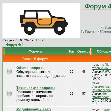
Форум 4
Уча
Поиск
Регис
Сегодня: 08.08.2026 - 02:33:48
Форум 4x4
Форумы
Тем
Ответов
Обновле
Главный форум
тема:
lip fill
Общие вопросы
when to wo....
Обсуждение всего, что
10
48
Автор:
PaWe
Дата: 26.05.2
касается оффроада и джипов.
10:40
тема:
Автомобиль
Технические вопросы
компрессоры д
Решение технических
12
57
Автор:
dom-
проблем и вопросы по
market.com
ремонту автомобилей.
Дата: 04.02.2
21:01
Модификации авто
тема:
Шукаю