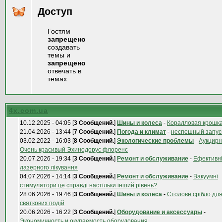
Доступ
Гостям
запрещено
создавать
темы и
запрещено
отвечать в
темах
4x.com.ua
10.12.2025 - 04:05 [
3 Сообщений.
]
Шины и колеса
-
Коралловая крошка
21.04.2026 - 13:44 [
7 Сообщений.
]
Погода и климат
-
неспешный запус
03.02.2022 - 16:03 [
8 Сообщений.
]
Экологические проблемы
-
Аукцирн
Очень красивый Эхинодорус флоренс
20.07.2026 - 19:34 [
3 Сообщений.
]
Ремонт и обслуживание
-
Ефективні
лазерного лікування
04.07.2026 - 14:14 [
3 Сообщений.
]
Ремонт и обслуживание
-
Вакуумні
стимулятори це справді настільки інший рівень?
28.06.2026 - 19:46 [
3 Сообщений.
]
Шины и колеса
-
Столове срібло дл
святкових подій
20.06.2026 - 16:22 [
3 Сообщений.
]
Оборудование и аксессуары
-
Экономичность и окупаемость оборудования