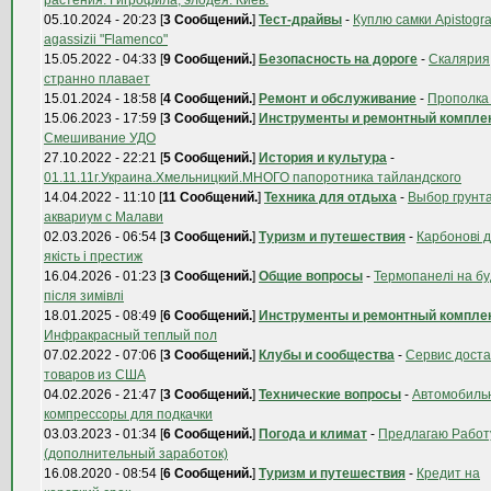
растения. Гигрофила, элодея. Киев.
05.10.2024 - 20:23 [
3 Сообщений.
]
Тест-драйвы
-
Куплю самки Apistog
agassizii "Flamenco"
15.05.2022 - 04:33 [
9 Сообщений.
]
Безопасность на дороге
-
Скалярия
странно плавает
15.01.2024 - 18:58 [
4 Сообщений.
]
Ремонт и обслуживание
-
Прополка
15.06.2023 - 17:59 [
3 Сообщений.
]
Инструменты и ремонтный компле
Смешивание УДО
27.10.2022 - 22:21 [
5 Сообщений.
]
История и культура
-
01.11.11г.Украина.Хмельницкий.МНОГО папоротника тайландского
14.04.2022 - 11:10 [
11 Сообщений.
]
Техника для отдыха
-
Выбор грунта
аквариум с Малави
02.03.2026 - 06:54 [
3 Сообщений.
]
Туризм и путешествия
-
Карбонові д
якість і престиж
16.04.2026 - 01:23 [
3 Сообщений.
]
Общие вопросы
-
Термопанелі на бу
після зимівлі
18.01.2025 - 08:49 [
6 Сообщений.
]
Инструменты и ремонтный компле
Инфракрасный теплый пол
07.02.2022 - 07:06 [
3 Сообщений.
]
Клубы и сообщества
-
Сервис доста
товаров из США
04.02.2026 - 21:47 [
3 Сообщений.
]
Технические вопросы
-
Автомобиль
компрессоры для подкачки
03.03.2023 - 01:34 [
6 Сообщений.
]
Погода и климат
-
Предлагаю Работ
(дополнительный заработок)
16.08.2020 - 08:54 [
6 Сообщений.
]
Туризм и путешествия
-
Кредит на