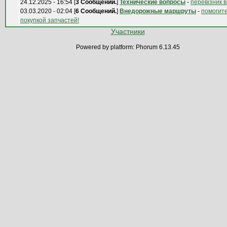
24.12.2025 - 16:54 [
3 Сообщений.
]
Технические вопросы
-
перевізник в
03.03.2020 - 02:04 [
6 Сообщений.
]
Внедорожные маршруты
-
помогите
покупкой запчастей!
Участники
Powered by platform: Phorum 6.13.45