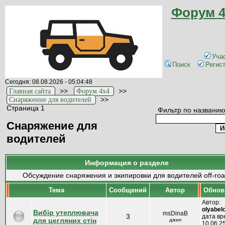
Форум 4
Уча
Поиск
Регис
Сегодня: 08.08.2026 - 05:04:48
>>
>>
Главная сайта
Форум 4x4
>>
Снаряжение для водителей
Страница 1
Фильтр по названию
Снаряжение для
водителей
Информация о разделе
Обсуждение снаряжения и экипировки для водителей off-roa
Тема
Cообщений
Автор
Обнов
Автор:
olyabel
Вибір утеплювача
msDinaB
3
дата вр
для цегляних стін
джип
10.06.25