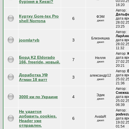
03.03.25
буріння в Києві?
16:20
Автор:
Дельфи
Куртку Gore-tex Pro
ФЭМ
6
дата вр
shell Norrona
джип
28.02.25
23:25
Автор:
ЛарАн
Близняшка
joomla+vb
3
дата вр
джип
28.02.25
11:32
Автор:
Борд K2 Eldorado
дата вр
Нелля
7
166, freeride, новый.
27.02.25
джип
20:21
Автор:
Доработка УФ
дата вр
александр12
3
Атман 18 ватт
25.02.25
джип
21:36
Автор:
Снежка
Эдик
3000 км по Украине
4
дата вр
джип
25.02.25
06:39
Автор:
Не удается
podvez
добавить cookies.
AvataR
6
дата вр
Header уже
джип
19.02.25
отправлен.
01:54