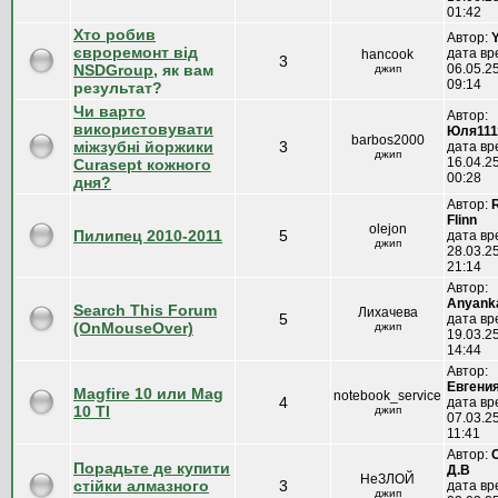
01:42
Хто робив
Автор:
євроремонт від
дата вр
hancook
3
NSDGroup
, як вам
06.05.25
джип
09:14
результат?
Чи варто
Автор:
використовувати
Юля111
barbos2000
міжзубні йоржики
3
дата вр
джип
16.04.25
Curasept кожного
00:28
дня?
Автор:
Flinn
olejon
Пилипец 2010-2011
5
дата вр
джип
28.03.25
21:14
Автор:
Anyank
Search This Forum
Лихачева
5
дата вр
(OnMouseOver)
джип
19.03.25
14:44
Автор:
Евгени
Magfire 10 или Mag
notebook_service
4
дата вр
10 TI
джип
07.03.25
11:41
Автор:
Порадьте де купити
Д.В
НеЗЛОЙ
стійки алмазного
3
дата вр
джип