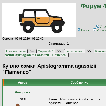
Форум 4
Уча
Поиск
Регис
Сегодня: 09.08.2026 - 03:22:42
Страницы:
1
>>
>>
>>
Главная сайта
Форум 4x4
Тест-драйвы
Куплю
самки Apistogramma agassizii "Flamenco"
Куплю самки Apistogramma agassizii
"Flamenco"
Автор
Сообщение
Днепров
•
Куплю 1-2-3 самки Apistogramma
джип
agassizii "Flamenco"