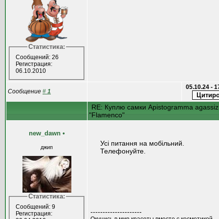
Статистика:
Сообщений: 26
Регистрация:
06.10.2010
05.10.24 - 
Сообщение
#
1
RE: Куплю самки Apistogramma agassizi
"Flamenco"
new_dawn
•
Усі питання на мобільний.
джип
Телефонуйте.
Статистика:
Сообщений: 9
---------------------
Регистрация:
Окунись в мир красоты вместе с косметикой