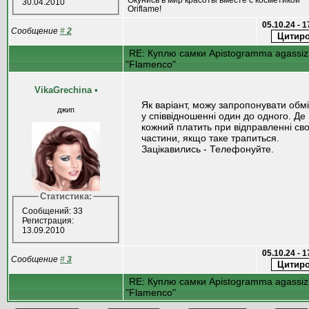
30.04.2010
Oriflame!
05.10.24 - 
Сообщение
#
2
RE: Куплю самки Apistogramma agassizi
"Flamenco"
VikaGrechina
•
Як варіант, можу запропонувати обм
джип
у співвідношенні один до одного. Де
кожний платить при відправленні сво
частини, якщо таке трапиться.
Зацікавились - Телефонуйте.
Статистика:
Сообщений: 33
Регистрация:
13.09.2010
05.10.24 - 
Сообщение
#
3
RE: Куплю самки Apistogramma agassizi
"Flamenco"