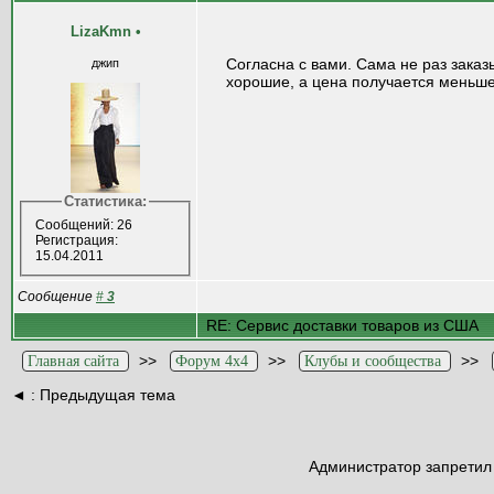
LizaKmn
•
Согласна с вами. Сама не раз заказ
джип
хорошие, а цена получается меньше
Статистика:
Сообщений: 26
Регистрация:
15.04.2011
Сообщение
#
3
RE: Сервис доставки товаров из США
>>
>>
>>
Главная сайта
Форум 4x4
Клубы и сообщества
◄
: Предыдущая тема
Администратор запретил 