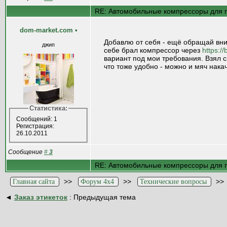
RE: Автомобильные компрессоры для 
dom-market.com
•
Добавлю от себя - ещё обращай вни
джип
себе брал компрессор через
https://
вариант под мои требования. Взял с
что тоже удобно - можно и мяч накач
Статистика:
Сообщений: 1
Регистрация:
26.10.2011
Сообщение
#
3
RE: Автомобильные компрессоры для 
>>
>>
>
Главная сайта
Форум 4x4
Технические вопросы
◄
Заказ этикеток
: Предыдущая тема