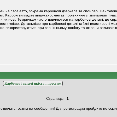
ей на своє авто, зокрема карбонові дзеркала та спойлер. Найголов
ал. Карбон виглядає вишукано, немає порівняння зі звичайним пла
и як нові. Темрячкам часто дивляються на карбонові деталі, це сп
рестижніше. Детальніше про карбонові деталі та їхні властивості мо
о використовуються при зовнішньому тюнінгу та як вони впливають 
>
Карбонові деталі якість і престиж
Страницы:
1
отвечать гостям на сообщения! Для регистрации пройдите по ссыл