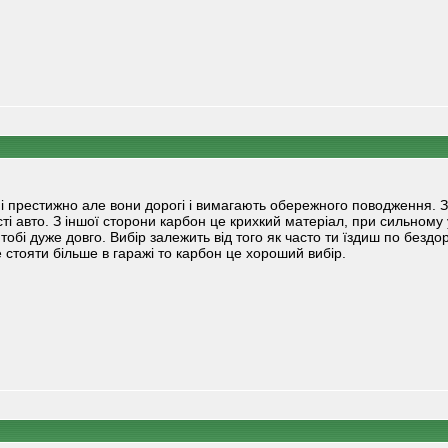
 і престижно але вони дорогі і вимагають обережного поводження. З
ті авто. З іншої сторони карбон це крихкий матеріал, при сильном
 тобі дуже довго. Вибір залежить від того як часто ти їздиш по безд
 стояти більше в гаражі то карбон це хороший вибір.