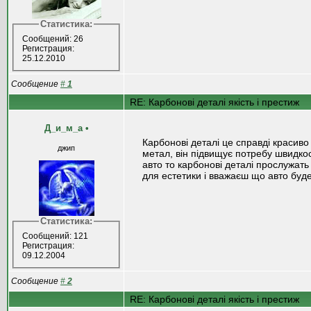
Статистика:
Сообщений: 26
Регистрация:
25.12.2010
Сообщение
#
1
RE: Карбонові деталі якість і престиж
Д_и_м_а
•
Карбонові деталі це справді красиво
джип
метал, він підвищує потребу швидкос
авто то карбонові деталі прослужать
для естетики і вважаєш що авто буде
Статистика:
Сообщений: 121
Регистрация:
09.12.2004
Сообщение
#
2
RE: Карбонові деталі якість і престиж