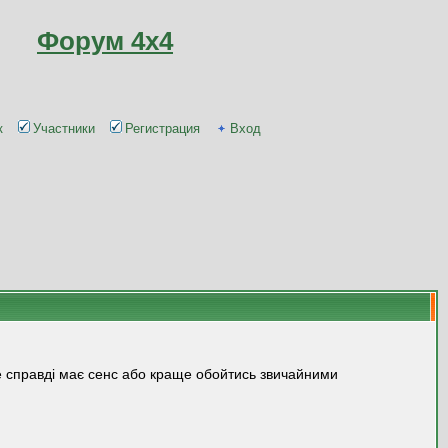
Форум 4x4
к
Участники
Регистрация
Вход
це справді має сенс або краще обойтись звичайними