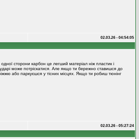
02.03.26 - 04:54:05
 одної сторони карбон це легший матеріал ніж пластик і
у ударі може потріскатися. Але якщо ти бережно ставишся до
оріжжю або паркуєшся у тісних місцях. Якщо ти робиш тюнінг
02.03.26 - 05:27:24