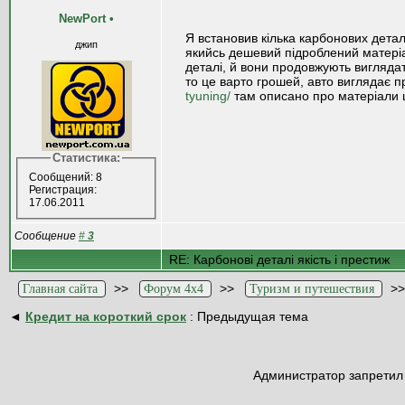
NewPort
•
Я встановив кілька карбонових детал
джип
якийсь дешевий підроблений матері
деталі, й вони продовжують виглядат
то це варто грошей, авто виглядає п
tyuning/
там описано про матеріали щ
Статистика:
Сообщений: 8
Регистрация:
17.06.2011
Сообщение
#
3
RE: Карбонові деталі якість і престиж
>>
>>
>
Главная сайта
Форум 4x4
Туризм и путешествия
◄
Кредит на короткий срок
: Предыдущая тема
Администратор запретил 