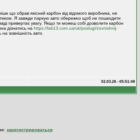
ніше що обрав якісний карбон від відомого виробника, не
стиком. Я завжди паркую авто обережно щоб не пошкодити
равді привертає увагу. Якщо ти можеш собі дозволити карбон
жна дізнатись на
https://lab13.com.ua/uk/poslugi/zovnishnij-
на зовнішність авто.
02.03.26 - 05:51:49
ке:
зарегистрироваться