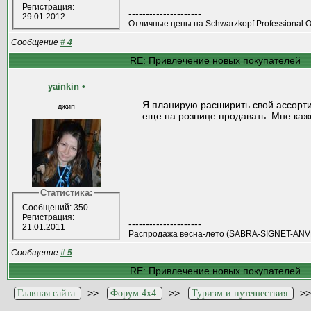
Регистрация:
---------------------
29.01.2012
Отличные цены на Schwarzkopf Professional OS
Сообщение
#
4
RE: Привлечение новых покупателей
yainkin
•
Я планирую расширить свой ассортим
джип
еще на рознице продавать. Мне каже
Статистика:
Сообщений: 350
Регистрация:
---------------------
21.01.2011
Распродажа весна-лето (SABRA-SIGNET-ANV
Сообщение
#
5
RE: Привлечение новых покупателей
>>
>>
>
Главная сайта
Форум 4x4
Туризм и путешествия