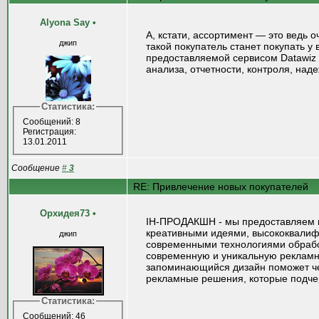
Alyona Say
•
А, кстати, ассортимент — это ведь 
джип
такой покупатель станет покупать у
предоставляемой сервисом Datawiz 
анализа, отчетности, контроля, над
Статистика:
Сообщений: 8
Регистрация:
13.01.2011
Сообщение
#
3
RE: Привлечение новых покупателей
Орхидея73
•
ІН-ПРОДАКШН - мы предоставляем в
креативными идеями, высококвалиф
джип
современными технологиями обработ
современную и уникальную рекламн
запоминающийся дизайн поможет чет
рекламные решения, которые подче
Статистика:
Сообщений: 46