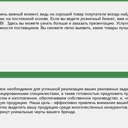
очень важный момент, ведь на хороший товар покупатели всегда най
 вас на постоянной основе. Если вы ведете розничный бизнес, вам
BI . Здесь вы можете узнать больше и заказать презентацию. Услу
ежности поставщиков. Вы сможете легко выявить, какие товары луч
се необходимое для успешной реализации ваших рекламных задач
ицированными специалистами, а также готовностью предложить п
ки и изготовления, обеспечиваем собственное производство, и, ч
ую продукцию. Наша цель - эффективно привлечь внимание вашей 
ко выделить вашу продукцию среди многочисленных конкурентов. 
ркнут уникальные черты вашего бренда.