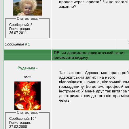
процес через юриста? Чи це взагалі
законно?
Статистика:
Сообщений: 8
Регистрация:
26.07.2011
Сообщение
#
1
RE: чи допомагає адвокатський запит
прискорити видачу
Руденька
•
Так, законно. Адвокат має право ро
джип
адвокатський запит, і на нього
відповідають швидше, ніж звичайном
громадянину. Бо це вже професійни
інструмент. У мене друг так витяг за 
дні отримав, хоч до того півтора міс
чекав.
Статистика:
Сообщений: 164
Регистрация:
27.02.2008