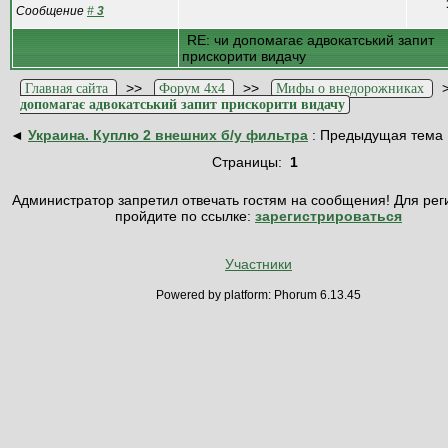
Сообщение
#
3
RE: чи допомагає адвокатський запит
прискорити видачу
>>
>>
Главная сайта
Форум 4x4
Мифы о внедорожниках
допомагає адвокатський запит прискорити видачу
◄
Украина. Куплю 2 внешних б/у фильтра
: Предыдущая тема
Страницы:
1
Администратор запретил отвечать гостям на сообщения! Для рег
пройдите по ссылке:
зарегистрироваться
Участники
Powered by platform: Phorum 6.13.45