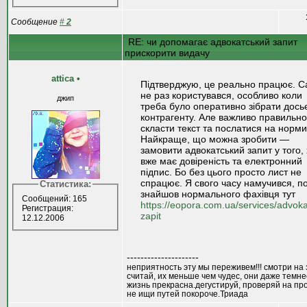
Сообщение
#
2
RE: чи допомагає адвокатський запит
прискорити видачу
attica
•
Підтверджую, це реально працює. 
не раз користувався, особливо коли
джип
треба було оперативно зібрати дось
контрагенту. Але важливо правильно
скласти текст та послатися на норми
Найкраще, що можна зробити —
замовити адвокатський запит у того, 
вже має довіреність та електронний
підпис. Бо без цього просто лист не
спрацює. Я свого часу намучився, п
Статистика:
знайшов нормального фахівця тут
Сообщений: 165
https://eopora.com.ua/services/advokat
Регистрация:
zapit
12.12.2006
---------------------
неприятность эту мы переживем!!! смотри на 
считай, их меньше чем чудес, они даже темне
жизнь прекрасна.дегустируй, проверяй на пр
не ищи путей покороче.Триада