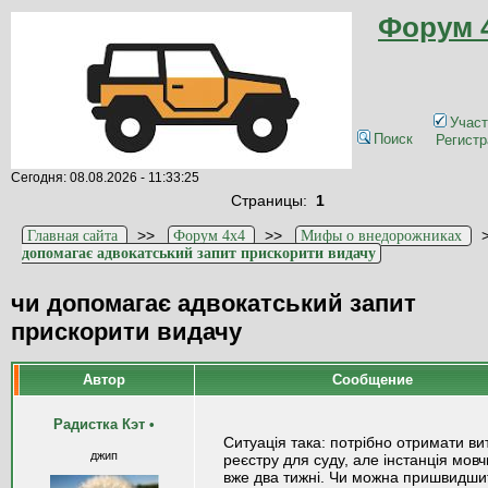
Форум 
Участ
Поиск
Регистр
Сегодня: 08.08.2026 - 11:33:25
Страницы:
1
>>
>>
Главная сайта
Форум 4x4
Мифы о внедорожниках
допомагає адвокатський запит прискорити видачу
чи допомагає адвокатський запит
прискорити видачу
Автор
Сообщение
Радистка Кэт
•
Ситуація така: потрібно отримати вит
джип
реєстру для суду, але інстанція мовч
вже два тижні. Чи можна пришвидши