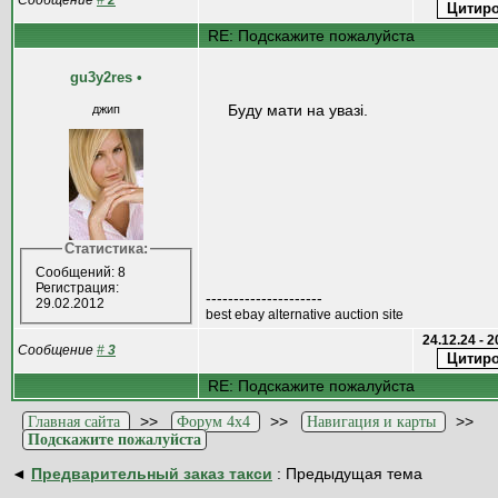
Сообщение
#
2
RE: Подскажите пожалуйста
gu3y2res
•
Буду мати на увазі.
джип
Статистика:
Сообщений: 8
Регистрация:
---------------------
29.02.2012
best ebay alternative auction site
24.12.24 - 
Сообщение
#
3
RE: Подскажите пожалуйста
>>
>>
>>
Главная сайта
Форум 4x4
Навигация и карты
Подскажите пожалуйста
◄
Предварительный заказ такси
: Предыдущая тема