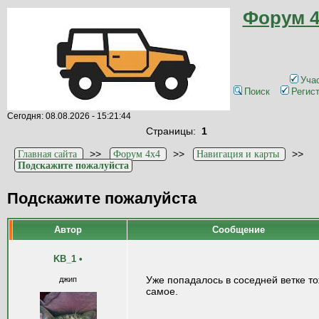
Форум 4
Уча
Поиск
Регис
Сегодня: 08.08.2026 - 15:21:44
Страницы:
1
>>
>>
>>
Главная сайта
Форум 4x4
Навигация и карты
Подскажите пожалуйста
Подскажите пожалуйста
Автор
Сообщение
KB_1
•
Уже попадалось в соседней ветке т
джип
самое.