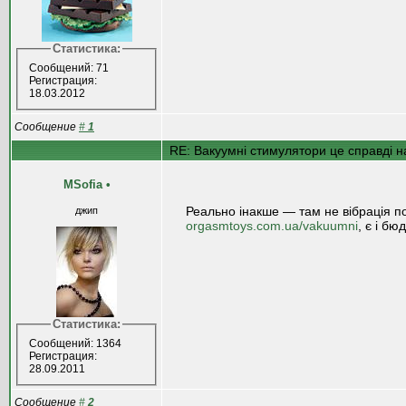
Статистика:
Сообщений: 71
Регистрация:
18.03.2012
Сообщение
#
1
RE: Вакуумні стимулятори це справді на
MSofia
•
Реально інакше — там не вібрація по 
джип
orgasmtoys.com.ua/vakuumni
, є і бю
Статистика:
Сообщений: 1364
Регистрация:
28.09.2011
Сообщение
#
2