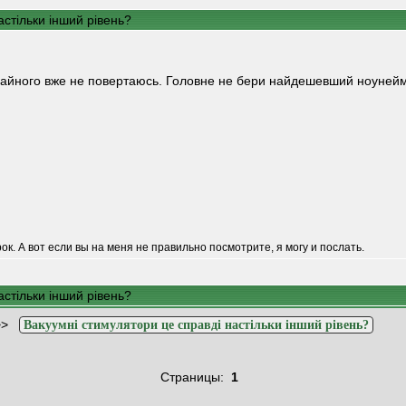
стільки інший рівень?
чайного вже не повертаюсь. Головне не бери найдешевший ноунейм, 
рок. А вот если вы на меня не правильно посмотрите, я могу и послать.
стільки інший рівень?
>>
Вакуумні стимулятори це справді настільки інший рівень?
Страницы:
1