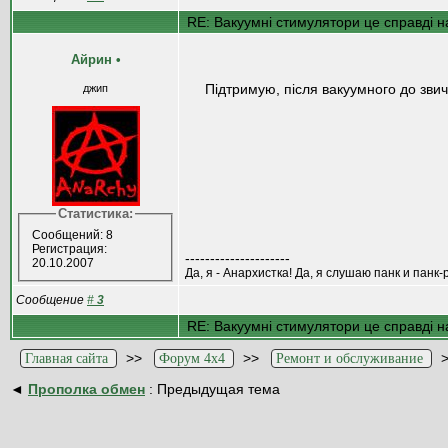
RE: Вакуумні стимулятори це справді на
Айрин
•
Підтримую, після вакуумного до зви
джип
Статистика:
Сообщений: 8
Регистрация:
---------------------
20.10.2007
Да, я - Анархистка! Да, я слушаю панк и панк-
Сообщение
#
3
RE: Вакуумні стимулятори це справді на
>>
>>
Главная сайта
Форум 4x4
Ремонт и обслуживание
◄
Прополка обмен
: Предыдущая тема