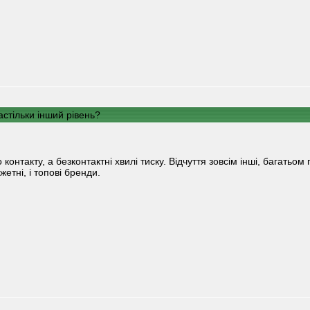
стільки інший рівень?
контакту, а безконтактні хвилі тиску. Відчуття зовсім інші, багатьом
джетні, і топові бренди.