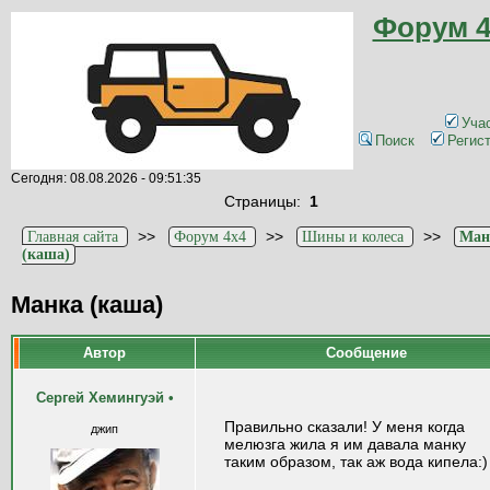
Форум 4
Уча
Поиск
Регис
Сегодня: 08.08.2026 - 09:51:35
Страницы:
1
>>
>>
>>
Главная сайта
Форум 4x4
Шины и колеса
Ман
(каша)
Манка (каша)
Автор
Сообщение
Сергей Хемингуэй
•
Правильно сказали! У меня когда
джип
мелюзга жила я им давала манку
таким образом, так аж вода кипела:)