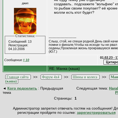
джип
создавать.. подскажите "вольфию" к
то рыбам своим покупает? её кроме
молли есть ктот будет?
Статистика:
---------------------
Слыш, стой, не спеши родной.День свой нач
Сообщений: 13
помни о финале,Чтобы на исходе ты не рвал 
Регистрация:
седины,Проклиная жизнь прокравшуюся мимо
04.10.2006
(Ю.Г.)
01.02.23 - 
Сообщение
#
10
RE: Манка (каша)
>>
>>
>>
Главная сайта
Форум 4x4
Шины и колеса
Ман
(каша)
◄
Кого подселить
: Предыдущая
Следующая тема:
Hara
тема
P
Страницы:
1
Администратор запретил отвечать гостям на сообщения! Д
регистрации пройдите по ссылке:
зарегистрироваться