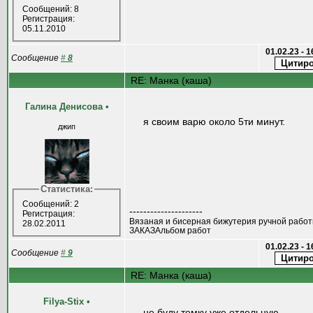
Сообщений: 8
Регистрация:
05.11.2010
01.02.23 - 
Сообщение
#
8
RE: Манка (каша)
Галина Денисова
•
я своим варю около 5ти минут.
джип
Статистика:
Сообщений: 2
---------------------
Регистрация:
Вязаная и бисерная бижутерия ручной рабо
28.02.2011
ЗАКАЗАльбом работ
01.02.23 - 
Сообщение
#
9
RE: Манка (каша)
Filya-Stix
•
не буду темку уже отдельную