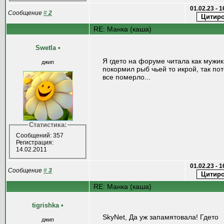
01.02.23 - 
Сообщение
#
2
RE: Манка (каша)
Swetla
•
Я гдето на форуме читала как мужик
джип
покормил рыб чьей то икрой, так по
все померло...
Статистика:
Сообщений: 357
Регистрация:
14.02.2011
01.02.23 - 
Сообщение
#
3
RE: Манка (каша)
tigrishka
•
SkyNet, Да уж запамятовала! Гдето
джип