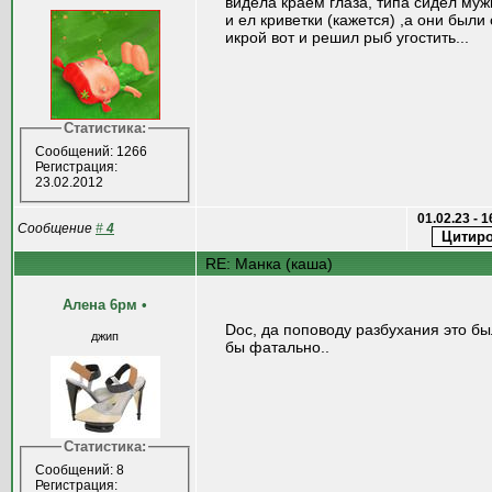
видела краем глаза, типа сидел муж
и ел криветки (кажется) ,а они были 
икрой вот и решил рыб угостить...
Статистика:
Сообщений: 1266
Регистрация:
23.02.2012
01.02.23 - 
Сообщение
#
4
RE: Манка (каша)
Алена 6рм
•
Doc, да поповоду разбухания это б
джип
бы фатально..
Статистика:
Сообщений: 8
Регистрация: