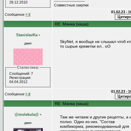
---------------------
28.12.2010
Совместные закупки
01.02.23 - 
Сообщение
#
5
RE: Манка (каша)
StanislavKa
•
SkyNet, я вообще не слышал чтоб кт
джип
то сырые креветки ел.. оО
Статистика:
Сообщений: 7
Регистрация:
04.04.2012
01.02.23 - 
Сообщение
#
6
RE: Манка (каша)
@molekula@
•
Там же читаем и другие рецепты, а 
полно. Один из них. "Состав
джип
комбикорма, рекомендованный для