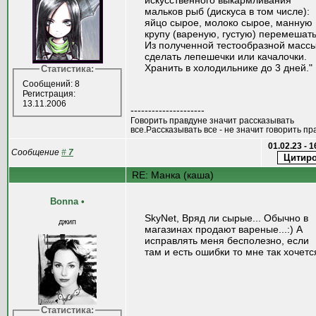
искусственного выкармливания
мальков рыб (дискуса в том числе):
яйцо сырое, молоко сырое, манную
крупу (вареную, густую) перемешать
Из полученной тестообразной масс
сделать лепешечки или качалочки.
Хранить в холодильнике до 3 дней."
Статистика:
Сообщений: 8
Регистрация:
13.11.2006
---------------------
Говорить правдуне значит рассказывать
все.Рассказывать все - не значит говорить пр
01.02.23 - 
Сообщение
#
7
RE: Манка (каша)
Bonna
•
SkyNet, Вряд ли сырые... Обычно в
джип
магазинах продают вареные...:) А
исправлять меня бесполезно, если
там и есть ошибки то мне так хочетс
Статистика: