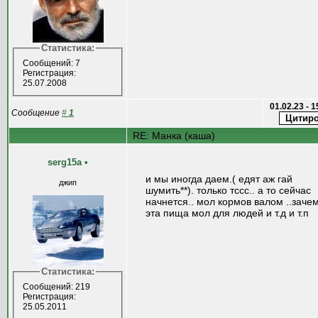
Статистика:
Сообщений: 7
Регистрация:
25.07.2008
01.02.23 - 
Сообщение
#
1
RE: Манка (каша)
serg15a
•
и мы иногда даем.( едят аж гай
джип
шумить**). только тссс.. а то сейчас
начнется.. мол кормов валом ..зачем
эта пища мол для людей и т.д и т.п
Статистика:
Сообщений: 219
Регистрация:
25.05.2011