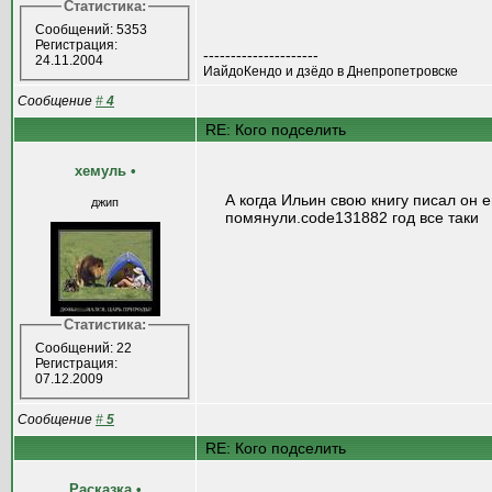
Статистика:
Сообщений: 5353
Регистрация:
---------------------
24.11.2004
ИайдоКендо и дзёдо в Днепропетровске
Сообщение
#
4
RE: Кого подселить
хемуль
•
А когда Ильин свою книгу писал он 
джип
помянули.code131882 год все таки
Статистика:
Сообщений: 22
Регистрация:
07.12.2009
Сообщение
#
5
RE: Кого подселить
Расказка
•