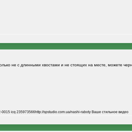
только не с длинными хвостами и не стоящих на месте, можете чер
-0015 icq 235973566http://spstudio.com.ua/nashi-raboty Ваше стильное видео