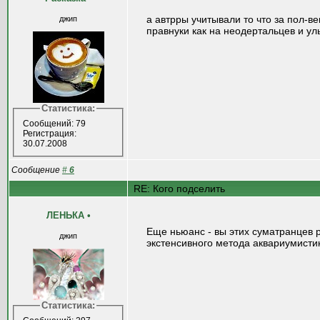
а автрры учитывали то что за пол-в
джип
правнуки как на неодертальцев и ул
Статистика:
Сообщений: 79
Регистрация:
30.07.2008
Сообщение
#
6
RE: Кого подселить
ЛЕНЬКА
•
Еще ньюанс - вы этих суматранцев ра
джип
экстенсивного метода аквариумистики
Статистика: