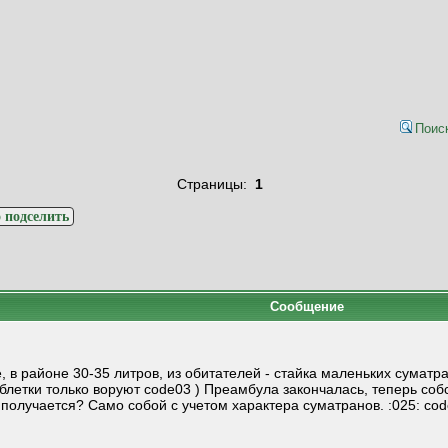
Поис
Страницы:
1
 подселить
Сообщение
 в районе 30-35 литров, из обитателей - стайка маленьких суматра
аблетки только воруют code03 ) Преамбула закончалась, теперь соб
о получается? Само собой с учетом характера суматранов. :025: co