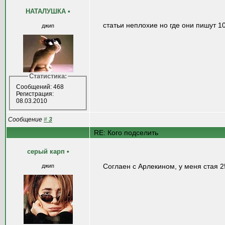
НАТАЛУШКА
•
статьи неплохие но где они пишут 1
джип
Статистика:
Сообщений: 468
Регистрация:
08.03.2010
Сообщение
#
3
RE: Кого подселить
серый карп
•
Соглаен с Арлекином, у меня стая 2
джип