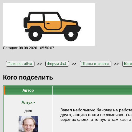
Сегодня: 08.08.2026 - 05:50:07
>>
>>
>>
Главная сайта
Форум 4x4
Шины и колеса
Кого
Кого подселить
Автор
Алтух
•
Завел небольшую баночку на работе,
джип
друга, анцика почти не замечают (т
верхних слоях, а то пусто там как-т