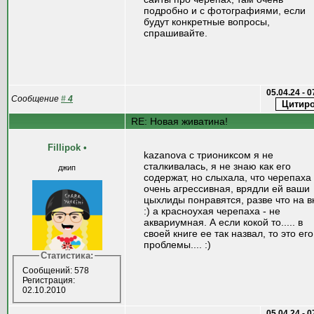
подробно и с фотографиями, если
будут конкретные вопросы,
спрашивайте.
05.04.24 - 
Сообщение
#
4
RE: Новая живатина!
Fillipok
•
kazanova с триониксом я не
сталкивалась, я не знаю как его
джип
содержат, но слыхала, что черепаха
очень агрессивная, врядли ей ваши
цыхлиды понравятся, разве что на в
:) а красноухая черепаха - не
аквариумная. А если кокой то..... в
своей книге ее так назвал, то это его
проблемы.... :)
Статистика:
Сообщений: 578
Регистрация:
02.10.2010
05.04.24 - 