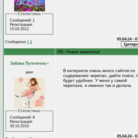
Статистика:
Сообщений: 1
Регистрация:
15.03.2012
05.04.24 - 
Сообщение
#
1
RE: Новая живатина!
Забава Путятична
•
В интернете очень много сайтов по
джип
содержанию черепах, дайте поиск, т
будет удобнее. У меня у самой
черепахи, я именно так и делала.
Статистика:
Сообщений: 8
Регистрация:
30.10.2010
05.04.24 - 