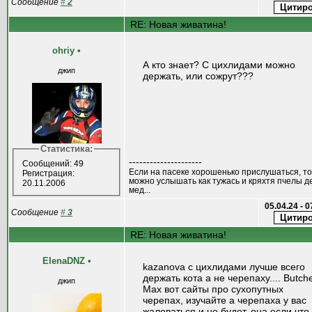
Сообщение
#
2
RE: Новая живатина!
ohriy
•
А кто знает? С цихлидами можно
джип
держать, или сожрут???
Статистика:
---------------------
Сообщений: 49
Если на пасеке хорошенько прислушаться, то
Регистрация:
можно услышать как тужась и кряхтя пчелы 
20.11.2006
мед...
05.04.24 - 
Сообщение
#
3
RE: Новая живатина!
ElenaDNZ
•
kazanova с цихлидами лучше всего
держать кота а не черепаху.... Butche
джип
Max вот сайты про сухопутных
черепах, изучайте а черепаха у вас
жаловаться и не будет, она если что