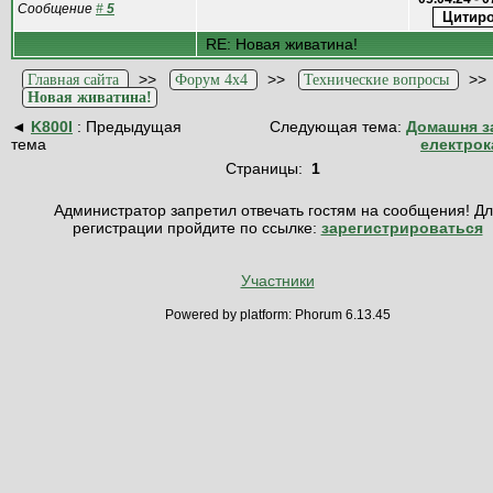
Сообщение
#
5
RE: Новая живатина!
>>
>>
>
Главная сайта
Форум 4x4
Технические вопросы
Новая живатина!
◄
K800I
: Предыдущая
Следующая тема:
Домашня з
тема
електрок
Страницы:
1
Администратор запретил отвечать гостям на сообщения! Д
регистрации пройдите по ссылке:
зарегистрироваться
Участники
Powered by platform: Phorum 6.13.45