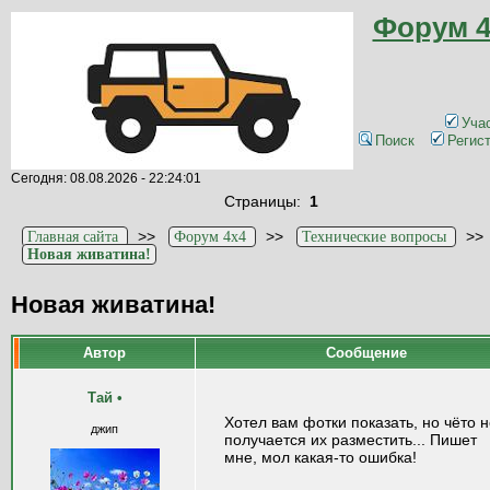
Форум 4
Уча
Поиск
Регис
Сегодня: 08.08.2026 - 22:24:01
Страницы:
1
>>
>>
>
Главная сайта
Форум 4x4
Технические вопросы
Новая живатина!
Новая живатина!
Автор
Сообщение
Тай
•
Хотел вам фотки показать, но чёто 
джип
получается их разместить... Пишет
мне, мол какая-то ошибка!