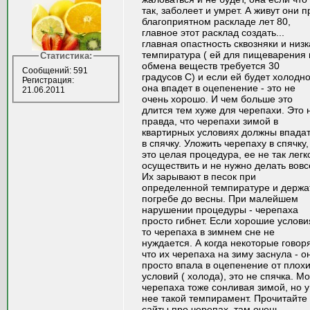
так, заболеет и умрет. А живут они п
благоприятном раскладе лет 80,
главное этот расклад создать...
главная опастность сквозняки и низ
темпиратура ( ей для пищеварения 
Статистика:
обмена веществ требуется 30
Сообщений: 591
градусов С) и если ей будет холодн
Регистрация:
она впадет в оцепенение - это не
21.06.2011
очень хорошо. И чем больше это
длится тем хуже для черепахи. Это 
правда, что черепахи зимой в
квартирных условиях должны впада
в спячку. Уложить черепаху в спячку,
это целая процедура, ее не так легк
осуществить и не нужно делать вовс
Их зарывают в песок при
определенной темпиратуре и держа
погребе до весны. При малейшем
нарушении процедуры - черепаха
просто гибнет. Если хорошие услови
то черепаха в зимнем сне не
нуждается. А когда некоторые говоря
что их черепаха на зиму заснула - о
просто впала в оцепенение от плох
условий ( холода), это не спячка. М
черепаха тоже сонливая зимой, но у
нее такой темпирамент. Прочитайте 
сайты про черепах, там очень