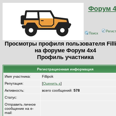
Форум 4
Регис
Поиск
Просмотры профиля пользователя Fill
на форуме Форум 4x4
Профиль участника
Регистрационная информация
Имя участника:
Fillipok
Репутация:
[
Оценить ±
]
Активность:
всего сообщений:
578
Статус:
Отправить личное
сообщение на e-
mail: