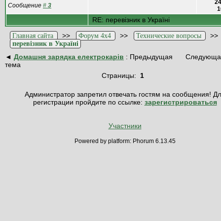
24
Сообщение
#
3
1
RE: перевізник в Україні
>>
>>
>
Главная сайта
Форум 4x4
Технические вопросы
перевізник в Україні
◄
Домашня зарядка електрокарів
: Предыдущая
Следующая
тема
Страницы:
1
Администратор запретил отвечать гостям на сообщения! Д
регистрации пройдите по ссылке:
зарегистрироваться
Участники
Powered by platform: Phorum 6.13.45