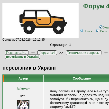
Форум 4
Уча
Поиск
Регис
Сегодня: 07.08.2026 - 19:12:35
Страницы:
1
>>
>>
>
Главная сайта
Форум 4x4
Технические вопросы
перевізник в Україні
перевізник в Україні
Автор
Сообщение
lafanya
•
Хочу поїхати в Європу, але мене тур
питання безпеки на дорозі та надійні
джип
автобуса. Як переконатись, що я їду
безпечному транспорті, а не в якому
старому 'залізі'?