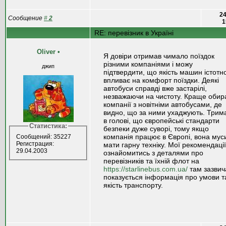
24
Сообщение
#
2
1
RE: перевізник в Україні
Oliver
•
Я довіри отримав чимало поїздок
різними компаніями і можу
джип
підтвердити, що якість машин істотн
впливає на комфорт поїздки. Деякі
автобуси справді вже застарілі,
незважаючи на чистоту. Краще обир
компанії з новітніми автобусами, де
видно, що за ними ухаджують. Трим
в голові, що європейські стандарти
Статистика:
безпеки дуже суворі, тому якщо
компанія працює в Європі, вона мус
Сообщений: 35227
Регистрация:
мати гарну техніку. Мої рекомендації
29.04.2003
ознайомитись з деталями про
перевізників та їхній флот на
https://starlinebus.com.ua/
там зазвич
показується інформація про умови т
якість транспорту.