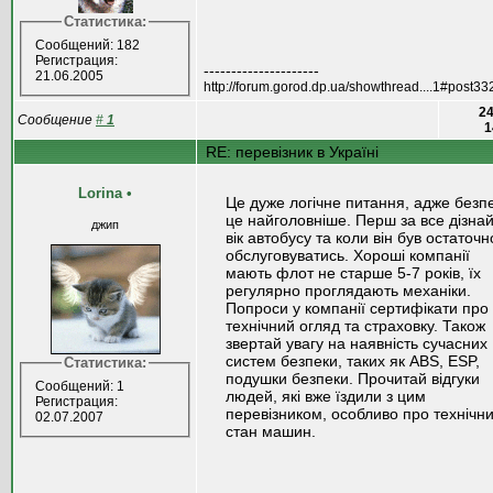
Статистика:
Сообщений: 182
Регистрация:
---------------------
21.06.2005
http://forum.gorod.dp.ua/showthread....1#post3
24
Сообщение
#
1
1
RE: перевізник в Україні
Lorina
•
Це дуже логічне питання, адже безп
це найголовніше. Перш за все дізна
джип
вік автобусу та коли він був остаточн
обслуговуватись. Хороші компанії
мають флот не старше 5-7 років, їх
регулярно проглядають механіки.
Попроси у компанії сертифікати про
технічний огляд та страховку. Також
звертай увагу на наявність сучасних
систем безпеки, таких як ABS, ESP,
Статистика:
подушки безпеки. Прочитай відгуки
Сообщений: 1
людей, які вже їздили з цим
Регистрация:
перевізником, особливо про технічн
02.07.2007
стан машин.