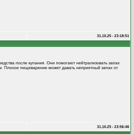
31.10.25 - 23:18:51
редства после купания. Они помогают нейтрализовать запах
ом. Плохое пищеварение может давать неприятный запах от
31.10.25 - 23:56:46