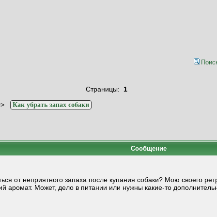
Поис
Страницы:
1
>>
Как убрать запах собаки
Сообщение
иться от неприятного запаха после купания собаки? Мою своего р
й аромат. Может, дело в питании или нужны какие-то дополнительн