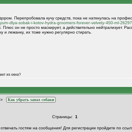
дором. Перепробовала кучу средств, пока не наткнулась на проф
rfyum-dlya-sobak-i-kotov-hydra-groomers-forever-velvety-450-ml-26297
й. Плюс он не просто маскирует, а действительно нейтрализует. Р
у и лежанку, их тоже нужно регулярно стирать.
ают из окна?
>>
Как убрать запах собаки
Страницы:
1
отвечать гостям на сообщения! Для регистрации пройдите по ссыл