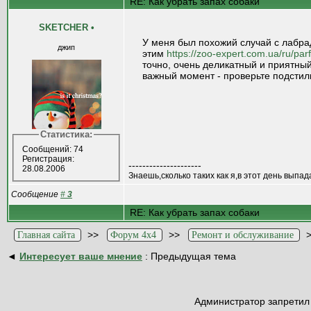
RE: Как убрать запах собаки
SKETCHER
•
У меня был похожий случай с лабра
джип
этим
https://zoo-expert.com.ua/ru/pa
точно, очень деликатный и приятны
важный момент - проверьте подстилк
Статистика:
Сообщений: 74
Регистрация:
---------------------
28.08.2006
Знаешь,сколько таких как я,в этот день выпад
Сообщение
#
3
RE: Как убрать запах собаки
>>
>>
Главная сайта
Форум 4x4
Ремонт и обслуживание
◄
Интересует ваше мнение
: Предыдущая тема
Администратор запретил 