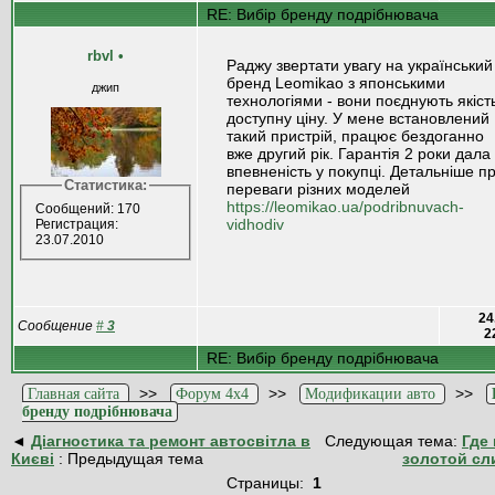
RE: Вибір бренду подрібнювача
rbvl
•
Раджу звертати увагу на український
бренд Leomikao з японськими
джип
технологіями - вони поєднують якість
доступну ціну. У мене встановлений
такий пристрій, працює бездоганно
вже другий рік. Гарантія 2 роки дала
впевненість у покупці. Детальніше п
Статистика:
переваги різних моделей
https://leomikao.ua/podribnuvach-
Сообщений: 170
vidhodiv
Регистрация:
23.07.2010
24
Сообщение
#
3
2
RE: Вибір бренду подрібнювача
>>
>>
>>
Главная сайта
Форум 4x4
Модификации авто
бренду подрібнювача
◄
Діагностика та ремонт автосвітла в
Следующая тема:
Где
Києві
: Предыдущая тема
золотой сл
Страницы:
1