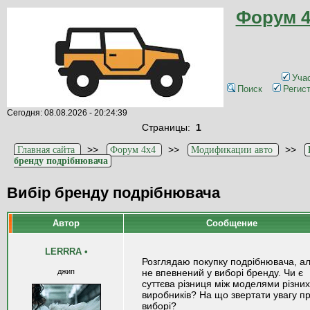
Форум 4
Уча
Поиск
Регис
Сегодня: 08.08.2026 - 20:24:39
Страницы:
1
>>
>>
>>
Главная сайта
Форум 4x4
Модификации авто
бренду подрібнювача
Вибір бренду подрібнювача
Автор
Сообщение
LERRRA
•
Розглядаю покупку подрібнювача, а
джип
не впевнений у виборі бренду. Чи є
суттєва різниця між моделями різних
виробників? На що звертати увагу п
виборі?