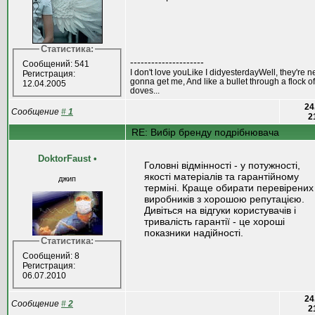
Статистика:
---------------------
Сообщений: 541
I don't love youLike I didyesterdayWell, they're n
Регистрация:
gonna get me, And like a bullet through a flock of
12.04.2005
doves...
24
Сообщение
#
1
2
RE: Вибір бренду подрібнювача
DoktorFaust
•
Головні відмінності - у потужності,
якості матеріалів та гарантійному
джип
терміні. Краще обирати перевірених
виробників з хорошою репутацією.
Дивіться на відгуки користувачів і
тривалість гарантії - це хороші
показники надійності.
Статистика:
Сообщений: 8
Регистрация:
06.07.2010
24
Сообщение
#
2
2