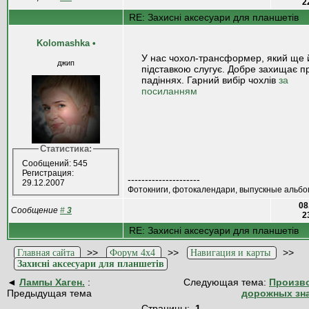
2
RE: Захисні аксесуари для планшетів
Kolomashka
•
У нас чохол-трансформер, який ще 
джип
підставкою слугує. Добре захищає п
падіннях. Гарний вибір чохлів
за
посиланням
Статистика:
Сообщений: 545
Регистрация:
---------------------
29.12.2007
Фотокниги, фотокалендари, выпускные альбо
08
Сообщение
#
3
2
RE: Захисні аксесуари для планшетів
>>
>>
>>
Главная сайта
Форум 4x4
Навигация и карты
Захисні аксесуари для планшетів
◄
Лампы Хаген.
:
Следующая тема:
Произв
Предыдущая тема
дорожных зн
Страницы:
1