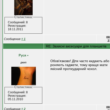
Статистика:
Сообщений: 8
Регистрация:
18.11.2011
08
Сообщение
#
1
2
RE: Захисні аксесуари для планшетів
Руся
•
Обов'язково! Діти часто кидають або
джип
роняють гаджети, тому краще мати
якісний протиударний чохол.
Статистика:
Сообщений: 8
Регистрация:
05.11.2010
08
Сообщение
#
2