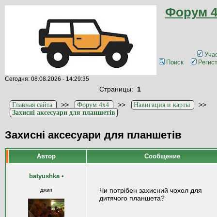
Форум 4
Уча
Поиск
Регис
Сегодня: 08.08.2026 - 14:29:35
Страницы:
1
>>
>>
>>
Главная сайта
Форум 4x4
Навигация и карты
Захисні аксесуари для планшетів
Захисні аксесуари для планшетів
Автор
Сообщение
batyushka
•
Чи потрібен захисний чохол для
джип
дитячого планшета?