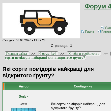
Форум 4
Уча
Поиск
Регис
Сегодня: 08.08.2026 - 19:49:28
Страницы:
1
>>
>>
>>
Главная сайта
Форум 4x4
Клубы и сообщества
сорти помідорів найкращі для відкритого ґрунту?
Які сорти помідорів найкращі для
відкритого ґрунту?
Автор
Сообщение
Sorb
•
Які сорти помідорів найкращі для
джип
відкритого ґрунту?