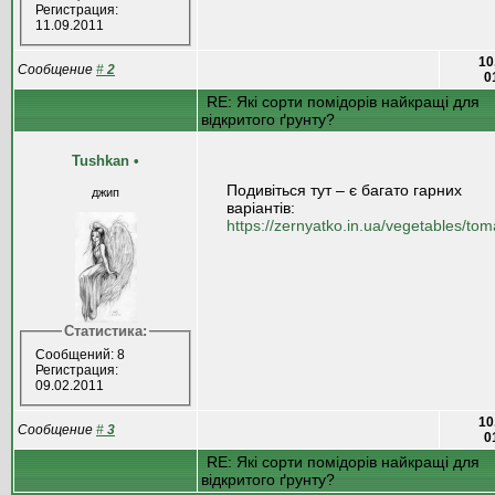
Регистрация:
11.09.2011
10
Сообщение
#
2
0
RE: Які сорти помідорів найкращі для
відкритого ґрунту?
Tushkan
•
Подивіться тут – є багато гарних
джип
варіантів:
https://zernyatko.in.ua/vegetables/tom
Статистика:
Сообщений: 8
Регистрация:
09.02.2011
10
Сообщение
#
3
0
RE: Які сорти помідорів найкращі для
відкритого ґрунту?