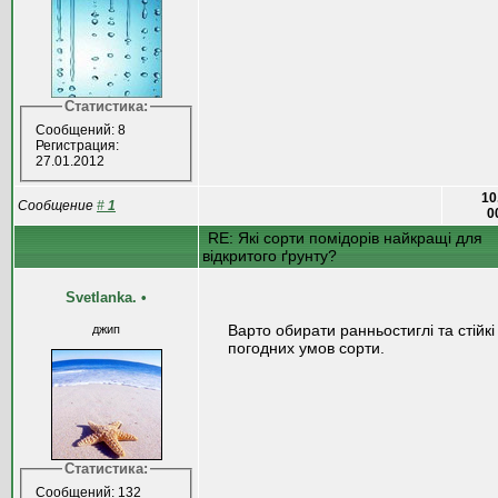
Статистика:
Сообщений: 8
Регистрация:
27.01.2012
10
Сообщение
#
1
0
RE: Які сорти помідорів найкращі для
відкритого ґрунту?
Svetlanka.
•
Варто обирати ранньостиглі та стійкі
джип
погодних умов сорти.
Статистика:
Сообщений: 132