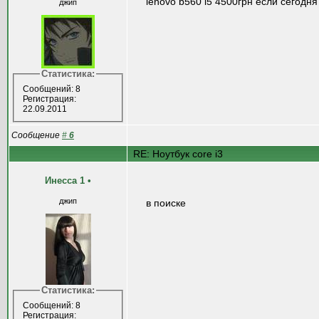
lenovo b560 i5 4500грн если сегодня 
джип
Статистика:
Сообщений: 8
Регистрация:
22.09.2011
Сообщение
#
6
RE: Ноутбук core i3
Инесса 1
•
джип
в поиске
Статистика:
Сообщений: 8
Регистрация: