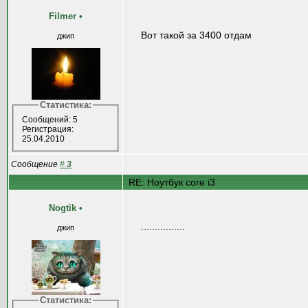
Filmer
•
Вот такой за 3400 отдам
джип
Статистика:
Сообщений: 5
Регистрация:
25.04.2010
Сообщение
#
3
RE: Ноутбук core i3
Nogtik
•
................
джип
Статистика: