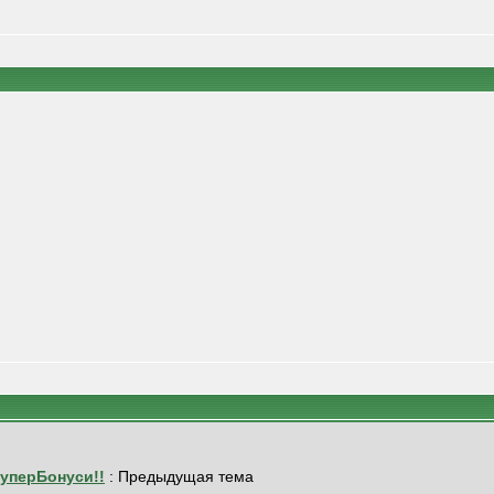
 СуперБонуси!!
: Предыдущая тема