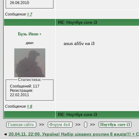
26.08.2010
Сообщение
#
7
RE: Ноутбук core i3
Бузь Иван
•
джип
asus a55v на i3
Статистика:
Сообщений: 117
Регистрация:
22.02.2011
Сообщение
#
8
RE: Ноутбук core i3
>>
>>
>>
Главная сайта
Форум 4x4
Ноутбук core i3
◄
20.04.11, 22:00. Україна! Набір цікавих рослин 8 видів!!! +