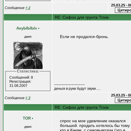
25.03.25 - 
Сообщение
#
2
RE: Сифон для грунта Trixie
АнуЫЫЫх
•
Если не продался-бронь.
джип
Статистика:
Сообщений: 8
Регистрация:
---------------------
31.08.2007
деньги в руки будут звуки.....
25.03.25 - 
Сообщение
#
3
RE: Сифон для грунта Trixie
TOR
•
спрос на мое удевление оказался
большой. продать хотелось бы тому
джип
кто в Киеве, с самовывозом (это в