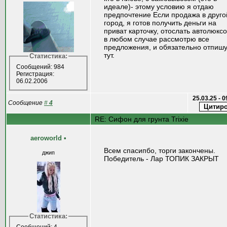
идеале)- этому условию я отдаю
предпочтение Если продажа в друго
город, я готов получить деньги на
приват карточку, отослать автолюкс
в любом случае рассмотрю все
предложения, и обязательно отпиш
тут.
Статистика:
Сообщений: 984
Регистрация:
06.02.2006
25.03.25 - 
Сообщение
#
4
RE: Сифон для грунта Trixie
aeroworld
•
Всем спасипбо, торги закончены.
джип
Победитель - Лар ТОПИК ЗАКРЫТ
Статистика: