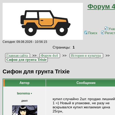
Форум 4
Уча
Поиск
Регис
Сегодня: 09.08.2026 - 10:56:15
Страницы:
1
>>
>>
>>
Главная сайта
Форум 4x4
История и культура
Сифон для грунта Trixie
Сифон для грунта Trixie
Автор
Сообщение
teorema
•
купил случайно 2шт. продаю лишний
джип
1 =) Новый в упаковке, не разу не
вскрывался купил желаемая цена
25грн,