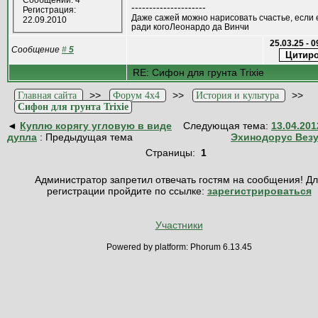
Сообщений: 4
---------------------
Регистрация:
Даже сажей можно нарисовать счастье, если 
22.09.2010
ради когоЛеонардо да Винчи
25.03.25 - 
Сообщение
#
5
RE: Сифон для грунта Trixie
>>
>>
>>
Главная сайта
Форум 4x4
История и культура
Сифон для грунта Trixie
◄
Куплю корягу угловую в виде
Следующая тема:
13.04.201
дупла
: Предыдущая тема
Эхинодорус Вез
Страницы:
1
Администратор запретил отвечать гостям на сообщения! Д
регистрации пройдите по ссылке:
зарегистрироваться
Участники
Powered by platform: Phorum 6.13.45