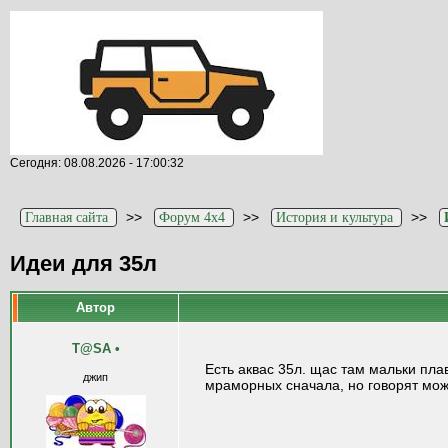
Сегодня: 08.08.2026 - 17:00:32
>>
>>
>>
Главная сайта
Форум 4x4
История и культура
Идеи для 35л
Автор
T@SA
•
Есть аквас 35л. щас там мальки пла
джип
мраморных сначала, но говорят можно