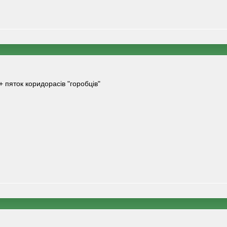
 + пяток коридорасів "горобців"