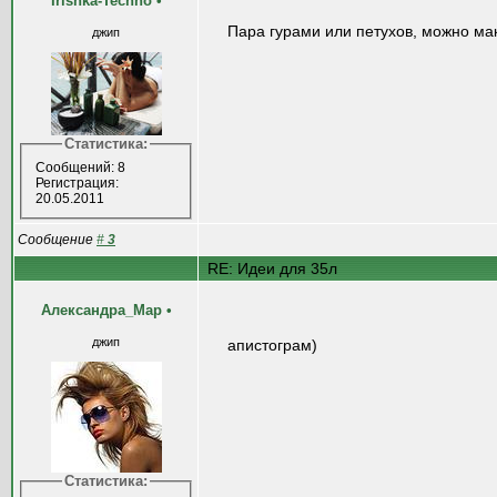
Irishka-Techno
•
Пара гурами или петухов, можно ма
джип
Статистика:
Сообщений: 8
Регистрация:
20.05.2011
Сообщение
#
3
RE: Идеи для 35л
Александра_Мар
•
джип
апистограм)
Статистика: