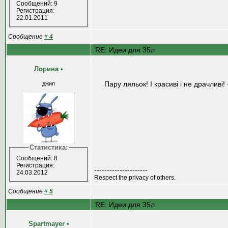
Сообщений: 9
Регистрация:
22.01.2011
Сообщение
#
4
RE: Идеи для 35л
Лорина
•
Пару ляльок! І красиві і не драчливі!
джип
Статистика:
Сообщений: 8
Регистрация:
---------------------
24.03.2012
Respect the privacy of others.
Сообщение
#
5
RE: Идеи для 35л
Spartmayer
•