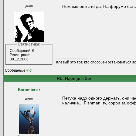
Нежные они-это да. На форуме есть т
джип
Статистика:
Сообщений: 6
Регистрация:
---------------------
08.12.2006
Клёвый это тот, кто способен остановиться в
Сообщение
#
6
RE: Идеи для 35л
Boromiere
•
Петуха надо одного держать, они час
джип
наличие... Fishman_tv, сорри за офф