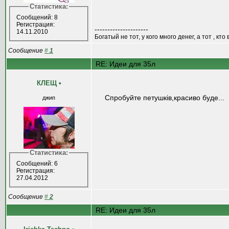
Статистика:
Сообщений: 8
Регистрация:
---------------------
14.11.2010
Богатый не тот, у кого много денег, а тот , к
Сообщение
#
1
RE: Идеи для 35л
КЛЕЩ
•
Спробуйте петушків,красиво буде...
джип
Статистика:
Сообщений: 6
Регистрация:
27.04.2012
Сообщение
#
2
RE: Идеи для 35л