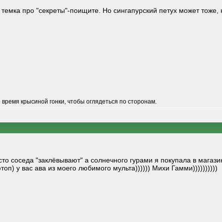
емка про "секреты"-поищите. Но сингапурский петух может тоже, ни
о время крысиной гонки, чтобы оглядеться по сторонам.
то соседа "заклёвывают" а солнечного гурами я покупала в магазине
топ) у вас ава из моего любимого мульта)))))) Михи Гамми))))))))))