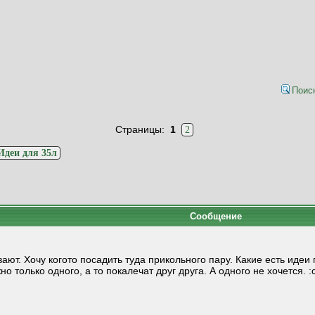
Поис
Страницы:
1
2
Идеи для 35л
Сообщение
вают. Хочу когото посадить туда прикольного пару. Какие есть иде
 только одного, а то покалечат друг друга. А одного не хочется. :