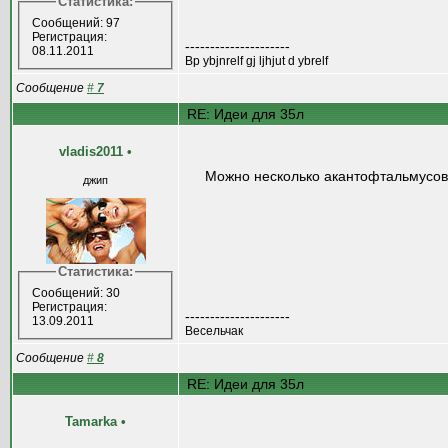
Статистика:
Сообщений: 97
Регистрация:
---------------------
08.11.2011
Bp ybjnrelf gj ljhjut d ybrelf
Сообщение
#
7
RE: Идеи для 35л
vladis2011
•
Можно несколько акантофтальмусов
джип
Статистика:
Сообщений: 30
Регистрация:
---------------------
13.09.2011
Весельчак
Сообщение
#
8
RE: Идеи для 35л
Tamarka
•