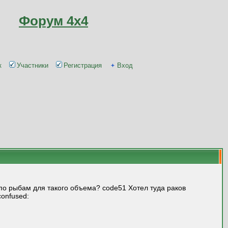
Форум 4x4
к
Участники
Регистрация
Вход
и по рыбам для такого объема? code51 Хотел туда раков
confused: