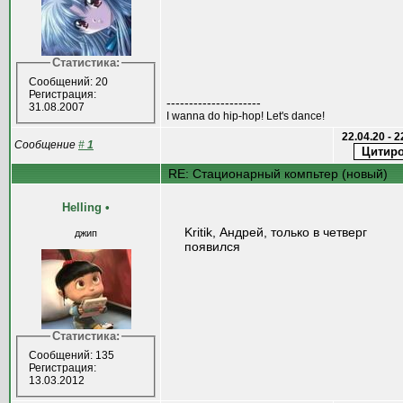
Статистика:
Сообщений: 20
Регистрация:
---------------------
31.08.2007
I wanna do hip-hop! Let's dance!
22.04.20 - 
Сообщение
#
1
RE: Стационарный компьтер (новый)
Helling
•
Kritik, Андрей, только в четверг
джип
появился
Статистика:
Сообщений: 135
Регистрация:
13.03.2012