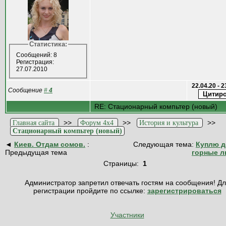
Статистика:
Сообщений: 8
Регистрация:
27.07.2010
22.04.20 - 
Сообщение
#
4
RE: Стационарный компьтер (новый)
>>
>>
>>
Главная сайта
Форум 4x4
История и культура
Стационарный компьтер (новый)
◄
Киев. Отдам сомов.
:
Следующая тема:
Куплю д
Предыдущая тема
горные 
Страницы:
1
Администратор запретил отвечать гостям на сообщения! Д
регистрации пройдите по ссылке:
зарегистрироваться
Участники