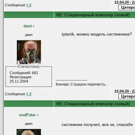
22.04.20 - 
Сообщение
#
2
RE: Стационарный компьтер (новый)
dent
•
tytanik, можно модель системника?
джип
Статистика:
Сообщений: 681
Регистрация:
---------------------
25.11.2004
Кончаю. Страшно перечесть...
22.04.20 - 
Сообщение
#
3
RE: Стационарный компьтер (новый)
nndFider
•
джип
системник получил, все ок, спасибо