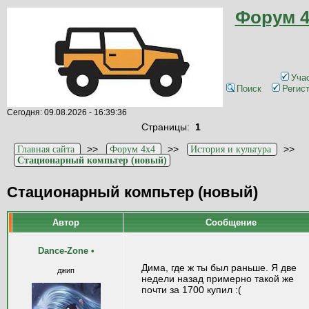
Форум 4
Уча
Поиск
Регис
Сегодня: 09.08.2026 - 16:39:36
Страницы:
1
>>
>>
>>
Главная сайта
Форум 4x4
История и культура
Стационарный компьтер (новый)
Стационарный компьтер (новый)
Автор
Сообщение
Dance-Zone
•
Дима, где ж ты был раньше. Я две
джип
недели назад примерно такой же
почти за 1700 купил :(