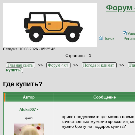
Форум 
Уча
Поиск
Регис
Сегодня: 10.08.2026 - 05:25:46
Страницы:
1
>>
>>
>>
Главная сайта
Форум 4x4
Погода и климат
Гд
купить?
Где купить?
Автор
Сообщение
Aleks007
•
привет подскажите где можно посмо
джип
качественные мужские кроссовки, м
нужно брату на подарок купить?