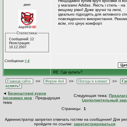
Нещодавно купив круті кросівки із ко
джип
у магазині Adidas. Якість і стиль - на
вищому рівні! Дуже зручні та легкі,
ідеально підходять для активного спо
повсякденного використання. Реко
всім, хто цінує комфорт.
Статистика:
Сообщений: 12
Регистрация:
10.12.2007
Сообщение
#
4
RE: Где купить?
>>
>>
>>
Главная сайта
Форум 4x4
Погода и климат
Гд
купить?
◄
Безкоштовні курси
Следующая тема:
Предлаг
іноземних мов
: Предыдущая
(дополнительный зар
тема
Страницы:
1
Администратор запретил отвечать гостям на сообщения! Для ре
пройдите по ссылке:
зарегистрироваться