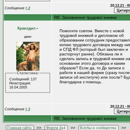
20.12.21 - 
Сообщение
#
2
RE: Заповнення трудової книжки
Кракодил
•
Помогите совтом. Вместе с новой
трудовой книжкой и дипломом об
джип
образовании сотрудник предоставил
копию трудового договора между ни
и СПД ФЛ (который был заключен и
расторгнут ранее). Обязана ли я
сделать запись в трудовой книжке н
основании этого договора и каким
образом? Если да, то До записи о
работе в нашей фирме (сразу после
Статистика:
записи об институте) или после? Бу
Сообщений: 137
благодарна з помощь.
Регистрация:
16.04.2005
20.12.21 - 
Сообщение
#
3
RE: Заповнення трудової книжки
>>
>>
>>
Главная сайта
Форум 4x4
Клубы и сообщества