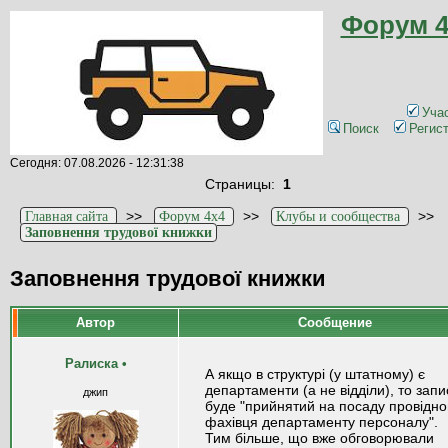
Форум 4
Уча
Поиск
Регис
Сегодня: 07.08.2026 - 12:31:38
Страницы:
1
>>
>>
>>
Главная сайта
Форум 4x4
Клубы и сообщества
Заповнення трудової книжки
Заповнення трудової книжки
Автор
Сообщение
Ралиска
•
А якщо в структурі (у штатному) є
департаменти (а не відділи), то запи
джип
буде "прийнятий на посаду провідно
фахівця департаменту персоналу".
Тим більше, що вже обговорювали