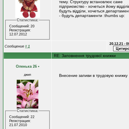
тему. Структуру встановлює саме
підприємство - хочеться йому відділів
будуть відділи, хочеться департамен
- будуть департаменти :thumbs up:
Статистика:
Сообщений: 20
Регистрация:
12.07.2012
20.12.21 - 
Сообщение
#
1
RE: Заповнення трудової книжки
Оленька 26
•
джип
Внесение запиви в трудовую книжку
Статистика:
Сообщений: 22
Регистрация:
21.07.2010