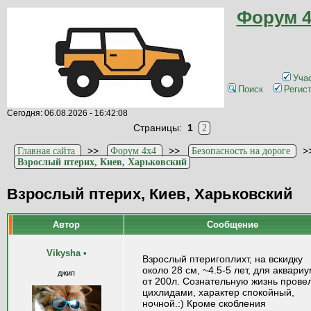
Форум 4
Уча
Поиск
Регис
Сегодня: 06.08.2026 - 16:42:08
Страницы:
1
2
>>
>>
>
Главная сайта
Форум 4x4
Безопасность на дороге
Взрослый птерих, Киев, Харьковский
Взрослый птерих, Киев, Харьковский
Автор
Сообщение
Vikysha
•
Взрослый птеригоплихт, на вскидку
около 28 см, ~4.5-5 лет, для аквари
джип
от 200л. Сознательную жизнь провел
цихлидами, характер спокойный,
ночной.:) Кроме скобления