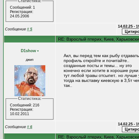
Статистика:
Сообщений: 1
Регистрация:
24.05.2006
14.02.25 - 
Сообщение
#
5
RE: Взрослый птерих, Киев, Харьковск
D1show
•
Акл, вы перед тем как рыбу отдавать
джип
профиль откройте и почитайте..
созданные посты и темы... ну это
конечно если хотите в хорошие руки.
тут любой травы отсыпет.. но лучше
тогда на выставку киевскую в 3,5т ч
так..
Статистика:
Сообщений: 216
Регистрация:
10.02.2011
14.02.25 - 
Сообщение
#
6
RE: Взрослый птерих, Киев, Харьковск