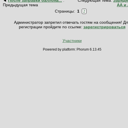
◄
После заправки баллона...
:
Следующая тема:
Зарядн
Предыдущая тема
АА и
Страницы:
1
2
Администратор запретил отвечать гостям на сообщения! Д
регистрации пройдите по ссылке:
зарегистрироваться
Участники
Powered by platform: Phorum 6.13.45