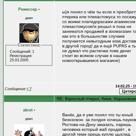
Режисcер
•
ы)я понял о чём ты если я преобрет
птерика или плекастомуса то посаж
джип
со воими платидорасами агамиксом
плекастомусом!и решыл я пока не
занематся продажей в зоомагазин т
как ето в большынстве случаев
получается невыгодным изза достав
Статистика:
в другой город! да и ещё PUPAS а т
не думал что растючка тоже денег
Сообщений: 1
стоит во всяком случае в нашем
Регистрация:
25.03.2005
новооткрывшемся магазине)
14.02.25 - 
Сообщение
#
7
RE: Взрослый птерих, Киев, Харьковск
akrot
•
Ванёк, да я уже понял что ты юный
джип
бизнэсмэн. за полдня хочешь пауков
Ростова-на-Дону заказать, паришь
человека который жаб продаёт , в
другой теме орешь куплю цыхлид.