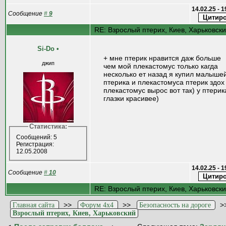
14.02.25 - 
Сообщение
#
9
RE: Взрослый птерих, Киев, Харьковск
Si-Do
•
+ мне птерик нравится даж больше
джип
чем мой плекастомус только кагда
несколько ет назад я купил малыше
птерика и плекастомуса птерик здох
плекастомус вырос вот так) у птерик
глазки красивее)
Статистика:
Сообщений: 5
Регистрация:
12.05.2008
14.02.25 - 
Сообщение
#
10
RE: Взрослый птерих, Киев, Харьковск
>>
>>
>
Главная сайта
Форум 4x4
Безопасность на дороге
Взрослый птерих, Киев, Харьковский