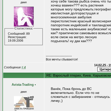
хочу себе такова рыбса очень что ты
джип
хочеш взамен??? есть растения
каторые могу предложыть:географи
иволистная долгорастущая и
многосемянная амбулия
перистолистник красный волиснери
папоротник индийский и таиландски
Статистика:
также есть маленькие анубиасики! н
как? практически самовывоз всмысл
Сообщений: 89
есле смож на метро лесную
Регистрация:
19.09.2006
подъехать! ну дак как???
---------------------
Все мечты сбываются!
14.02.25 - 
Сообщение
#
4
RE: Взрослый птерих, Киев, Харьковск
Avista-Trading
•
Ванёк, Пока бронь до ВС
джип
включительно. Если что-то не
сложиться с забиранием - отпишусь 
личку.;)