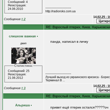
Сообщений: 4
Регистрация:
---------------------
24.06.2010
http://radioroks.com.ua
14.02.25 - 
Сообщение
#
2
RE: Взрослый птерих, Киев, Харьковск
слишком важная
•
панда, написал в личку
джип
Статистика:
Сообщений: 25
---------------------
Регистрация:
Лучший выход из украинского кризиса - Борис
21.06.2012
Терминал В ...
14.02.25 - 
Сообщение
#
3
RE: Взрослый птерих, Киев, Харьковск
Альриша
•
привет ещё птерик остался?????оч