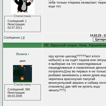
тебе только птерика нехватает. пере
еще тот.
Статистика:
Сообщений: 1
Регистрация:
02.07.2011
14.02.25 - 
Сообщение
#
8
RE: Взрослый птерих, Киев, Харьковск
Лолита
•
ору куплю цихлид?????вот етого
небыло) а на сщёт пауков или лягуш
джип
я выбераю на что наколядованые
нащедрованые и назасееные деньг
потратить)))ну во первых я не тольк
рыбами занимаюсь у меня дома ещ
черепаха красноухая папугай
венисуельский амазон и сабака поч
Статистика:
спаниель) дак чёб не купить ещо
Сообщений: 380
чёнить???)
Регистрация:
09.03.2005