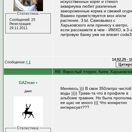
искусственных коряг и стекол
аквариума любит различные
замороженные корма и свежий огур
Статистика:
Взамен приветствуется мох и/или
Сообщений: 25
растения. З.Ы. Самовывоз с
Регистрация:
Харьковского или принесу к метро,
29.11.2011
если расскажете в чем - ИМХО, в 3-
литровую банку уже не влезет code3
14.02.25 - 
Сообщение
#
1
RE: Взрослый птерих, Киев, Харьковск
GAZman
•
Меняюсь ))) В свои 350литро чистой
джип
воды )))) Трава-та что в профиле в
альбоме травник. Но была прополка
ее щас не много ((( Что конкретно
интересует???
Статистика: