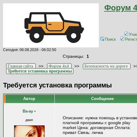
Форум 4
Уча
Поиск
Регис
Сегодня: 06.08.2026 - 06:02:50
Страницы:
1
>>
>>
>
Главная сайта
Форум 4x4
Безопасность на дороге
Требуется установка программы
Требуется установка программы
Автор
Сообщение
Ва-ау
•
Описание: нужна помощь в установ
джип
платной программы с google play
market Цена: договорная Оплата:
приват Связь: личка