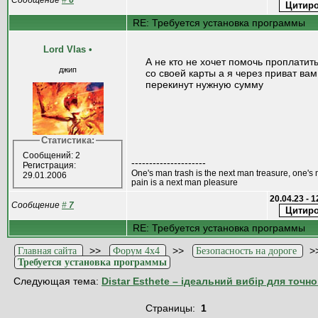
Сообщение
#
6
RE: Требуется установка программы
Lord Vlas
•
А не кто не хочет помочь проплатит
джип
со своей карты а я через приват вам
перекинут нужную сумму
Статистика:
Сообщений: 2
---------------------
Регистрация:
One's man trash is the next man treasure, one's
29.01.2006
pain is a next man pleasure
20.04.23 - 
Сообщение
#
7
RE: Требуется установка программы
>>
>>
>
Главная сайта
Форум 4x4
Безопасность на дороге
Требуется установка программы
Следующая тема:
Distar Esthete – ідеальний вибір для точно
Страницы:
1