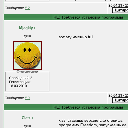
20.04.23 - 
Сообщение
#
2
RE: Требуется установка программы
Mjagkiy
•
джип
вот эту именно full
Статистика:
Сообщений: 3
Регистрация:
16.03.2010
20.04.23 - 
Сообщение
#
3
RE: Требуется установка программы
Clatz
•
kiss, ставишь версию Lite ставишь
программу Freedom, запускаешь ее 
джип