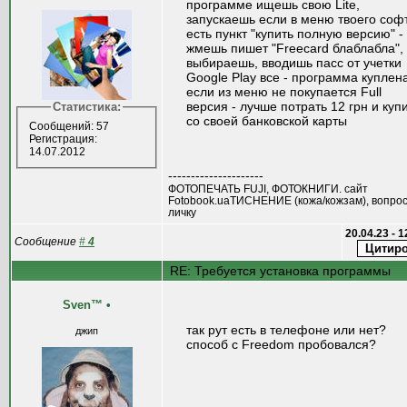
программе ищешь свою Lite,
запускаешь если в меню твоего соф
есть пункт "купить полную версию" -
жмешь пишет "Freecard блаблабла",
выбираешь, вводишь пасс от учетки
Google Play все - программа куплен
если из меню не покупается Full
версия - лучше потрать 12 грн и куп
Статистика:
со своей банковской карты
Сообщений: 57
Регистрация:
14.07.2012
---------------------
ФОТОПЕЧАТЬ FUJI, ФОТОКНИГИ. сайт
Fotobook.uaТИСНЕНИЕ (кожа/кожзам), вопрос
личку
20.04.23 - 
Сообщение
#
4
RE: Требуется установка программы
Sven™
•
так рут есть в телефоне или нет?
джип
способ с Freedom пробовался?