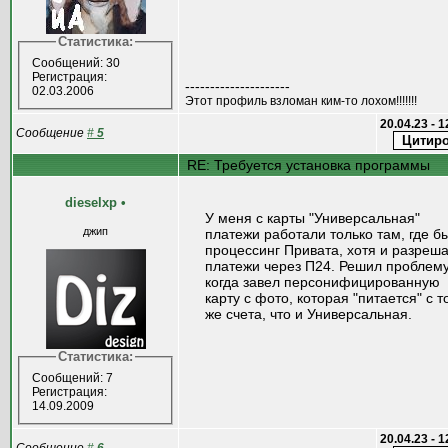
Статистика:
Сообщений: 30
Регистрация:
---------------------
02.03.2006
Этот профиль взломан ким-то лохом!!!!!!!
20.04.23 - 
Сообщение
#
5
RE: Требуется установка программы
dieselxp
•
У меня с карты "Универсальная"
джип
платежи работали только там, где б
процессинг Привата, хотя и разреш
платежи через П24. Решил проблему
когда завел персонифицированную
карту с фото, которая "питается" с т
же счета, что и Универсальная.
Статистика:
Сообщений: 7
Регистрация:
14.09.2009
20.04.23 - 