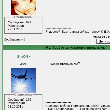
Статистика:
Сообщений: 929
Регистрация:
---------------------
27.11.2005
Я, дорогой, Вам травмы сейчас нанесу. © Д. Х
20.04.23 - 
Сообщение
#
1
RE: Требуется установка программы
SiteON
•
какая программа?
джип
Статистика:
Сообщений: 276
---------------------
Регистрация:
Создание сайтов. Продвижение (SEO). Созд
11.10.2011
HTML5 баннеров.063 191 01 96 polyarix.com