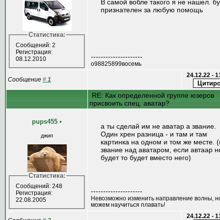
В самой вобле такого я не нашел. б
признателен за любую помощь
Статистика:
Сообщений: 2
Регистрация:
---------------------
08.12.2010
o98825899восемь
24.12.22 - 
Сообщение
#
1
RE: Как определенной группе юзеров
присвоить спец. аватар?
pups455
•
а ты сделай им не аватар а звание.
Один хрен разница - и там и там
джип
картинка на одном и том же месте. (
звание над аватаром, если автаар н
будет то будет вместо него)
Статистика:
Сообщений: 248
---------------------
Регистрация:
Невозможно изменить направление волны, н
22.08.2005
можем научиться плавать!
24.12.22 - 