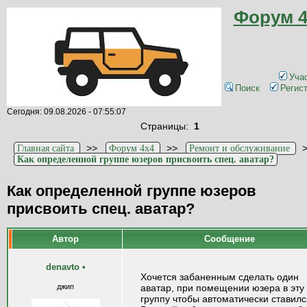
Форум 4
Уча
Поиск
Регис
Сегодня: 09.08.2026 - 07:55:07
Страницы:
1
>>
>>
Главная сайта
Форум 4x4
Ремонт и обслуживание
Как определенной группе юзеров присвоить спец. аватар?
Как определенной группе юзеров
присвоить спец. аватар?
Автор
Сообщение
denavto
•
Хочется забаненным сделать один
джип
аватар, при помещении юзера в эту
группу чтобы автоматически ставилс