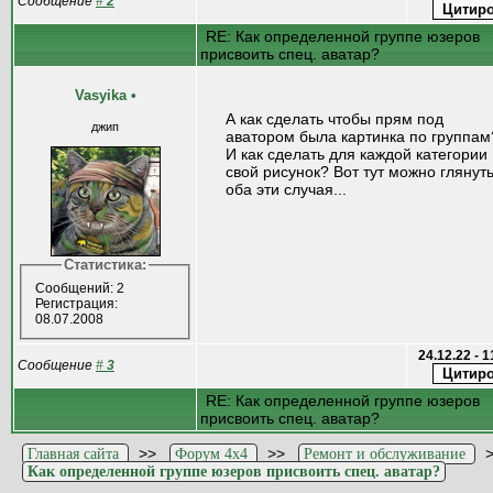
Сообщение
#
2
RE: Как определенной группе юзеров
присвоить спец. аватар?
Vasyika
•
А как сделать чтобы прям под
джип
аватором была картинка по группам
И как сделать для каждой категории
свой рисунок? Вот тут можно глянут
оба эти случая...
Статистика:
Сообщений: 2
Регистрация:
08.07.2008
24.12.22 - 
Сообщение
#
3
RE: Как определенной группе юзеров
присвоить спец. аватар?
>>
>>
Главная сайта
Форум 4x4
Ремонт и обслуживание
Как определенной группе юзеров присвоить спец. аватар?