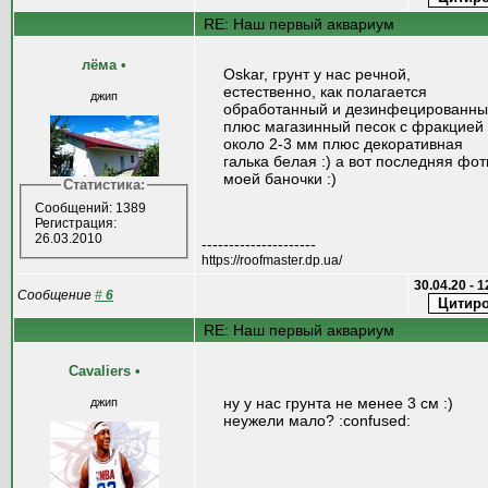
RE: Наш первый аквариум
лёма
•
Oskar, грунт у нас речной,
естественно, как полагается
джип
обработанный и дезинфецированн
плюс магазинный песок с фракцией
около 2-3 мм плюс декоративная
галька белая :) а вот последняя фот
моей баночки :)
Статистика:
Сообщений: 1389
Регистрация:
26.03.2010
---------------------
https://roofmaster.dp.ua/
30.04.20 - 
Сообщение
#
6
RE: Наш первый аквариум
Cavaliers
•
ну у нас грунта не менее 3 см :)
джип
неужели мало? :confused: