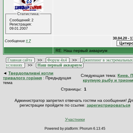
Статистика:
Сообщений: 2
Регистрация:
09.01.2007
30.04.20 - 
Сообщение
#
7
RE: Наш первый аквариум
>>
>>
Главная сайта
Форум 4x4
Джиппинг в экстремальных
>>
условиях
Наш первый аквариум
◄
Твердопаливні котли
Следующая тема:
Киев. 
тривалого горіння
: Предыдущая
крупную рыбу и триони
тема
Страницы:
1
Администратор запретил отвечать гостям на сообщения! Д
регистрации пройдите по ссылке:
зарегистрироваться
Участники
Powered by platform: Phorum 6.13.45