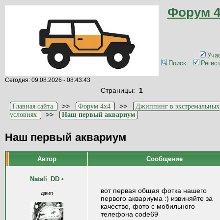
Форум 4
Уча
Поиск
Регис
Сегодня: 09.08.2026 - 08:43:43
Страницы:
1
>>
>>
Главная сайта
Форум 4x4
Джиппинг в экстремальных
>>
условиях
Наш первый аквариум
Наш первый аквариум
Автор
Сообщение
Natali_DD
•
вот первая общая фотка нашего
джип
первого аквариума :) извиняйте за
качество, фото с мобильного
телефона code69