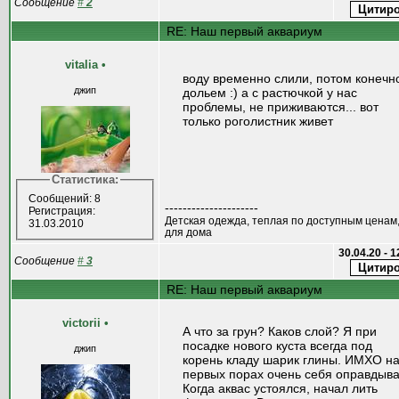
Сообщение
#
2
RE: Наш первый аквариум
vitalia
•
воду временно слили, потом конечн
джип
дольем :) а с растючкой у нас
проблемы, не приживаются... вот
только роголистник живет
Статистика:
Сообщений: 8
---------------------
Регистрация:
Детская одежда, теплая по доступным ценам
31.03.2010
для дома
30.04.20 - 
Сообщение
#
3
RE: Наш первый аквариум
victorii
•
А что за грун? Каков слой? Я при
посадке нового куста всегда под
джип
корень кладу шарик глины. ИМХО н
первых порах очень себя оправдыва
Когда аквас устоялся, начал лить