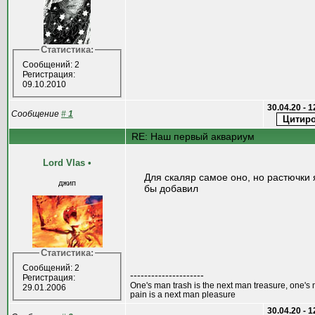
Статистика:
Сообщений: 2
Регистрация:
09.10.2010
30.04.20 - 
Сообщение
#
1
RE: Наш первый аквариум
Lord Vlas
•
Для скаляр самое оно, но растючки 
джип
бы добавил
Статистика:
Сообщений: 2
---------------------
Регистрация:
One's man trash is the next man treasure, one's
29.01.2006
pain is a next man pleasure
30.04.20 - 