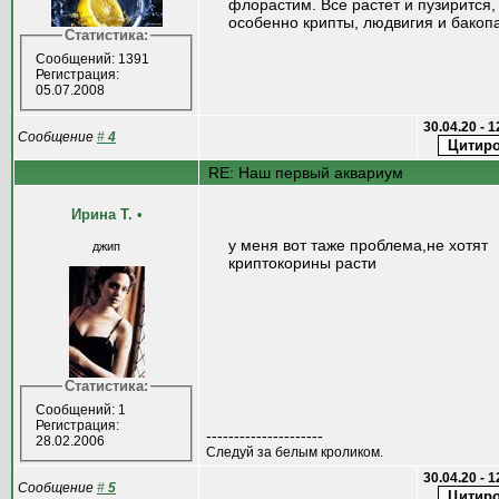
флорастим. Все растет и пузирится,
особенно крипты, людвигия и бакоп
Статистика:
Сообщений: 1391
Регистрация:
05.07.2008
30.04.20 - 
Сообщение
#
4
RE: Наш первый аквариум
Ирина Т.
•
у меня вот таже проблема,не хотят
джип
криптокорины расти
Статистика:
Сообщений: 1
Регистрация:
---------------------
28.02.2006
Следуй за белым кроликом.
30.04.20 - 
Сообщение
#
5