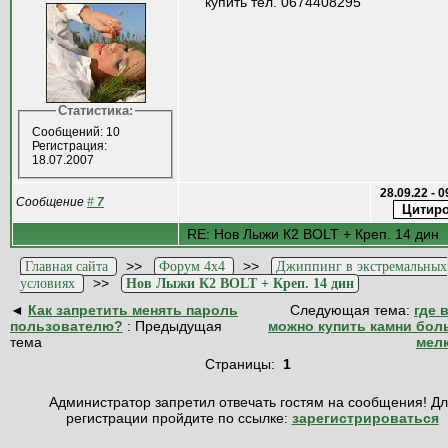
купить тел. 0674408295
Статистика:
Сообщений: 10
Регистрация:
18.07.2007
28.09.22 - 
Сообщение
#
7
RE: Нов Лыжи К2 BOLT + Креп. 14 дин
>>
>>
Главная сайта
Форум 4x4
Джиппинг в экстремальных
>>
условиях
Нов Лыжи К2 BOLT + Креп. 14 дин
◄
Как запретить менять пароль
Следующая тема:
где 
пользователю?
: Предыдущая
можно купить камни бол
тема
мел
Страницы:
1
Администратор запретил отвечать гостям на сообщения! Д
регистрации пройдите по ссылке:
зарегистрироваться