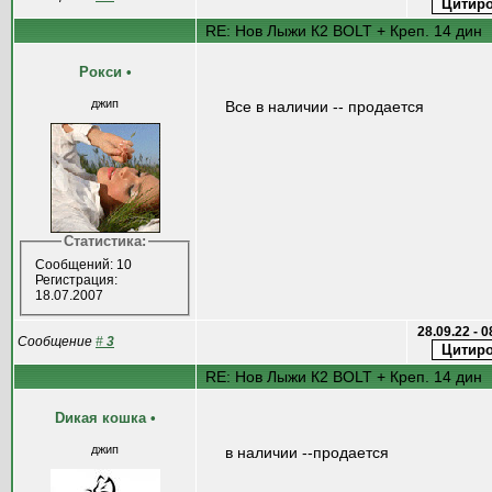
RE: Нов Лыжи К2 BOLT + Креп. 14 дин
Рокси
•
джип
Все в наличии -- продается
Статистика:
Сообщений: 10
Регистрация:
18.07.2007
28.09.22 - 
Сообщение
#
3
RE: Нов Лыжи К2 BOLT + Креп. 14 дин
Dикая кошка
•
джип
в наличии --продается