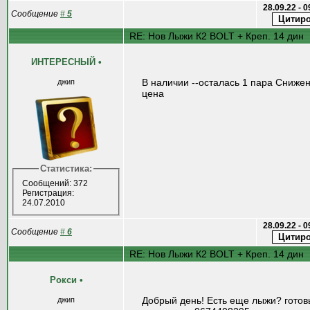
28.09.22 - 
Сообщение
#
5
RE: Нов Лыжи К2 BOLT + Креп. 14 дин
ИНТЕРЕСНЫЙ
•
В наличии --осталась 1 пара Сниже
джип
цена
Статистика:
Сообщений: 372
Регистрация:
24.07.2010
28.09.22 - 
Сообщение
#
6
RE: Нов Лыжи К2 BOLT + Креп. 14 дин
Рокси
•
Добрый день! Есть еще лыжи? готов
джип