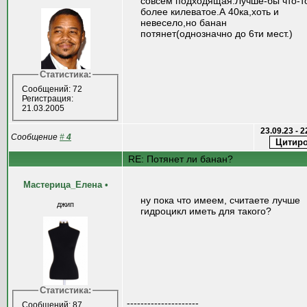
совсем подходящая.Лучше-бы что-т
более килеватое.А 40ка,хоть и
невесело,но банан
потянет(однозначно до 6ти мест.)
Статистика:
Сообщений: 72
Регистрация:
21.03.2005
23.09.23 - 
Сообщение
#
4
RE: Потянет ли банан?
Мастерица_Елена
•
ну пока что имеем, считаете лучше
джип
гидроцикл иметь для такого?
Статистика:
---------------------
Сообщений: 87