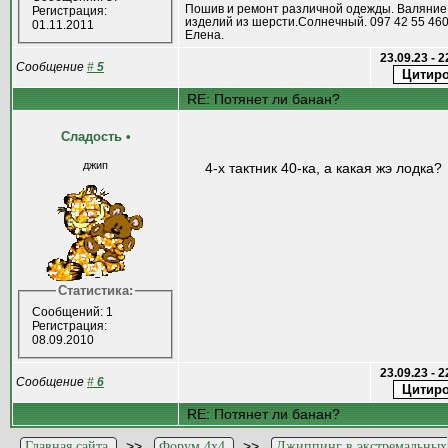
Пошив и ремонт различной одежды. Валяние
Регистрация:
изделий из шерсти.Солнечный. 097 42 55 460
01.11.2011
Елена.
23.09.23 - 
Сообщение
#
5
RE: Потянет ли банан?
Сладость
•
джип
4-х тактник 40-ка, а какая жэ лодка?
Статистика:
Сообщений: 1
Регистрация:
08.09.2010
23.09.23 - 
Сообщение
#
6
RE: Потянет ли банан?
>>
>>
Главная сайта
Форум 4x4
Джиппинг в экстремальных