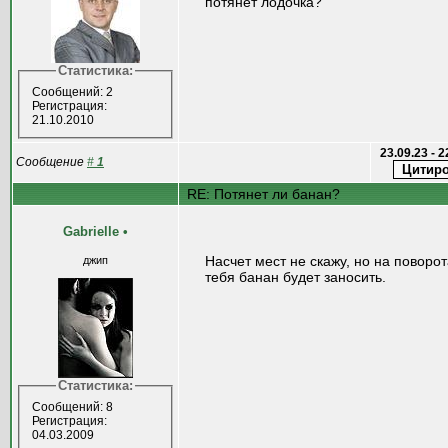
потянет лодочка?
Статистика:
Сообщений: 2
Регистрация:
21.10.2010
23.09.23 - 
Сообщение
#
1
RE: Потянет ли банан?
Gаbriеllе
•
Насчет мест не скажу, но на поворо
джип
тебя банан будет заносить.
Статистика:
Сообщений: 8
Регистрация:
04.03.2009