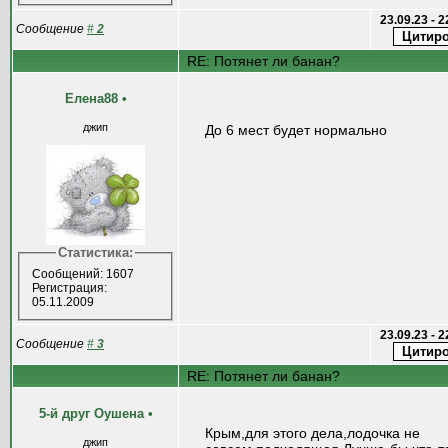
23.09.23 - 
Сообщение
#
2
RE: Потянет ли банан?
Елена88
•
джип
До 6 мест будет нормально
Статистика:
Сообщений: 1607
Регистрация:
05.11.2009
23.09.23 - 
Сообщение
#
3
RE: Потянет ли банан?
5-й друг Оушена
•
Крым,для этого дела,лодочка не
джип