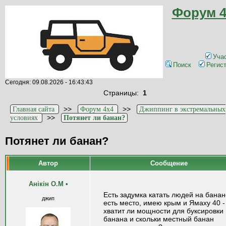
Форум 4
Уча
Поиск
Регис
Сегодня: 09.08.2026 - 16:43:43
Страницы:
1
>>
>>
Главная сайта
Форум 4x4
Джиппинг в экстремальных
>>
условиях
Потянет ли банан?
Потянет ли банан?
Автор
Сообщение
Анікін О.М
•
Есть задумка катать людей на банан
джип
есть место, имею крым и Ямаху 40 -
хватит ли мощности для буксировки
банана и скольки местный банан