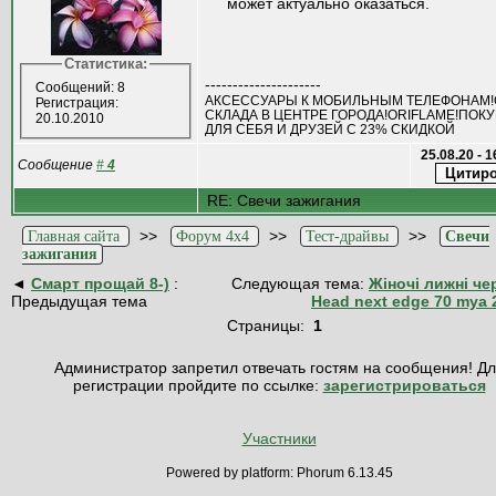
может актуально оказаться.
Статистика:
---------------------
Сообщений: 8
АКСЕССУАРЫ К МОБИЛЬНЫМ ТЕЛЕФОНАМ
Регистрация:
СКЛАДА В ЦЕНТРЕ ГОРОДА!ORIFLAME!ПОК
20.10.2010
ДЛЯ СЕБЯ И ДРУЗЕЙ С 23% СКИДКОЙ
25.08.20 - 
Сообщение
#
4
RE: Свечи зажигания
>>
>>
>>
Главная сайта
Форум 4x4
Тест-драйвы
Свечи
зажигания
◄
Смарт прощай 8-)
:
Следующая тема:
Жіночі лижні че
Предыдущая тема
Head next edge 70 mya 
Страницы:
1
Администратор запретил отвечать гостям на сообщения! Д
регистрации пройдите по ссылке:
зарегистрироваться
Участники
Powered by platform: Phorum 6.13.45