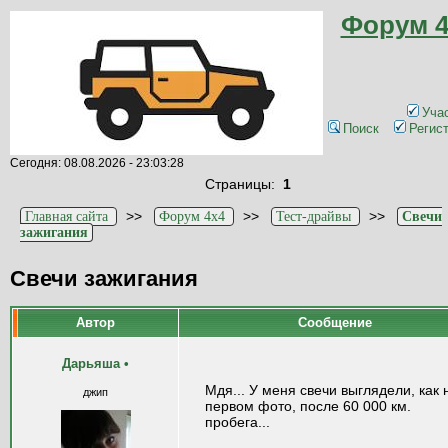
Форум 4
Уча
Поиск
Регис
Сегодня: 08.08.2026 - 23:03:28
Страницы:
1
>>
>>
>>
Главная сайта
Форум 4x4
Тест-драйвы
Свечи
зажигания
Свечи зажигания
Автор
Сообщение
Дарьяша
•
Мдя... У меня свечи выглядели, как 
джип
первом фото, после 60 000 км.
пробега...