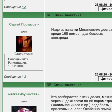
25.08.20 - 
Сообщение
#
2
RE: Свечи зажигания
Сергей Протасов
•
Надо из заначки Мегановские достат
джип
вроде 168 номер , два боковых
электрода
Статистика:
Сообщений: 9
Регистрация:
15.12.2004
25.08.20 - 
Сообщение
#
3
RE: Свечи зажигания
мягкаяИпушистая
•
Кто разбирается в этих делах, можн
через индекс свечи по её параметр
джип
(калильное число и пр.) подобрать
приличный аналог. Особенно зимой