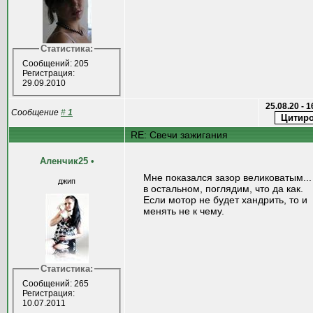
Статистика:
Сообщений: 205
Регистрация:
29.09.2010
25.08.20 - 
Сообщение
#
1
RE: Свечи зажигания
Аленчик25
•
Мне показался зазор великоватым...
джип
в остальном, поглядим, что да как.
Если мотор не будет хандрить, то и
менять не к чему.
Статистика:
Сообщений: 265
Регистрация:
10.07.2011