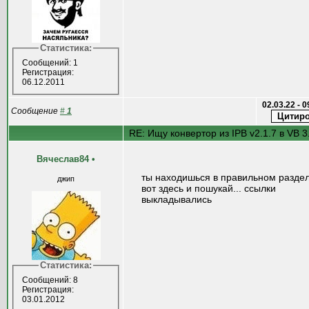
Статистика:
Сообщений: 1
Регистрация:
06.12.2011
02.03.22 - 
Сообщение
#
1
RE: Ищу конвертор из IPB v2.1.7 в VB 3
Вячеслав84
•
ты находишься в правильном раздел
джип
вот здесь и пошукай... ссылки
выкладывались
Статистика:
Сообщений: 8
Регистрация:
03.01.2012