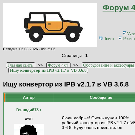
Форум 4
Уча
Поиск
Регис
Сегодня: 06.08.2026 - 09:15:06
Страницы:
1
>>
>>
Главная сайта
Форум 4x4
Оборудование и аксессуары
Ищу конвертор из IPB v2.1.7 в VB 3.6.8
Ищу конвертор из IPB v2.1.7 в VB 3.6.8
Автор
Сообщение
Геннадий78
•
Люди добрые! Очень нужен 100%
джип
рабочий конвертор из IPB v2.1.7 в V
3.6.8! Буду очень признателен