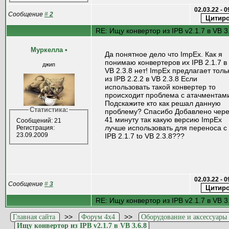
02.03.22 - 
Сообщение
#
2
RE: Ищу конвертор из IPB v2.1.7 в VB 3
Муркелла
•
Да понятное дело что ImpEx. Как я
понимаю конвертеров их IPB 2.1.7 в
джип
VB 2.3.8 нет! ImpEx предлагает толь
из IPB 2.2.2 в VB 2.3.8 Если
использовать такой конвертер то
происходит проблема с атачментам
Подскажите кто как решал данную
Статистика:
проблему? Спасибо Добавлено чере
41 минуту так какую версию ImpEx
Сообщений: 21
лучше использовать для переноса с
Регистрация:
23.09.2009
IPB 2.1.7 to VB 2.3.8???
02.03.22 - 
Сообщение
#
3
RE: Ищу конвертор из IPB v2.1.7 в VB 3
>>
>>
Главная сайта
Форум 4x4
Оборудование и аксессуары
Ищу конвертор из IPB v2.1.7 в VB 3.6.8