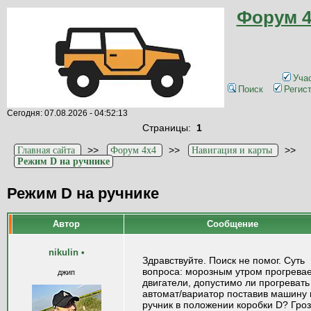
Форум 4
Уча
Поиск
Регис
Сегодня: 07.08.2026 - 04:52:13
Страницы:
1
>>
>>
>>
Главная сайта
Форум 4x4
Навигация и карты
Режим D на ручнике
Режим D на ручнике
Автор
Сообщение
nikulin
•
Здравствуйте. Поиск не помог. Суть
вопроса: морозным утром прогрева
джип
двигатели, допустимо ли прогревать
автомат/вариатор поставив машину 
ручник в положении коробки D? Гроз