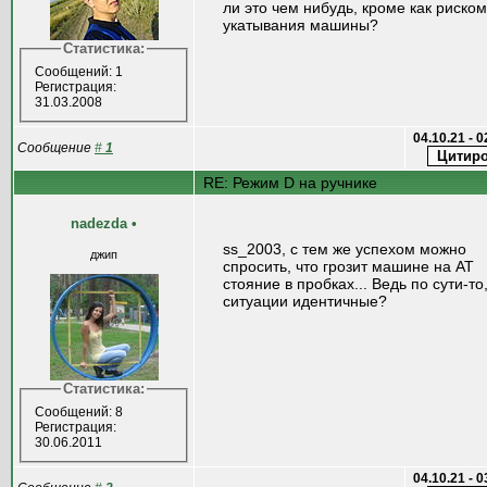
ли это чем нибудь, кроме как риском
укатывания машины?
Статистика:
Сообщений: 1
Регистрация:
31.03.2008
04.10.21 - 
Сообщение
#
1
RE: Режим D на ручнике
nadezda
•
ss_2003, с тем же успехом можно
джип
спросить, что грозит машине на АТ
стояние в пробках... Ведь по сути-то
ситуации идентичные?
Статистика:
Сообщений: 8
Регистрация:
30.06.2011
04.10.21 - 