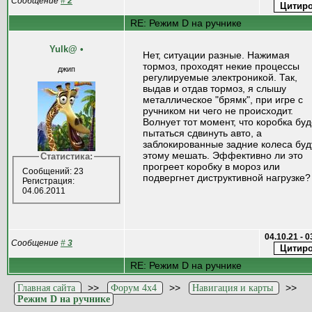
Сообщение
#
2
RE: Режим D на ручнике
Yulk@
•
Нет, ситуации разные. Нажимая
тормоз, проходят некие процессы
джип
регулируемые электроникой. Так,
выдав и отдав тормоз, я слышу
металлическое "брямк", при игре с
ручником ни чего не происходит.
Волнует тот момент, что коробка буд
пытаться сдвинуть авто, а
заблокированные задние колеса буд
этому мешать. Эффективно ли это
Статистика:
прогреет коробку в мороз или
Сообщений: 23
подвергнет диструктивной нагрузке?
Регистрация:
04.06.2011
04.10.21 - 
Сообщение
#
3
RE: Режим D на ручнике
>>
>>
>>
Главная сайта
Форум 4x4
Навигация и карты
Режим D на ручнике