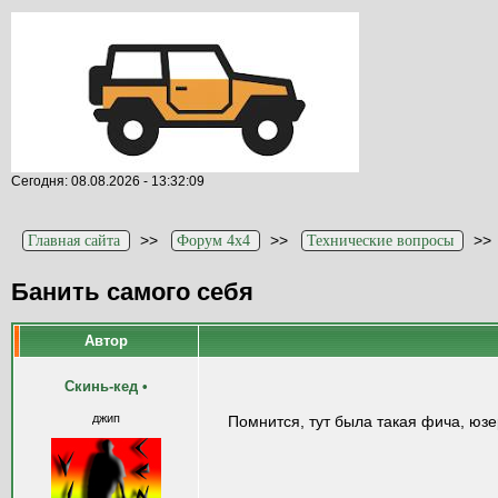
Сегодня: 08.08.2026 - 13:32:09
>>
>>
>
Главная сайта
Форум 4x4
Технические вопросы
Банить самого себя
Автор
Скинь-кед
•
джип
Помнится, тут была такая фича, юзе