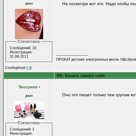
На посмотри вот это. Надо чтобы по
джип
Статистика:
Сообщений: 10
Регистрация:
---------------------
31.08.2011
ПРОКАТ детских электронных весов. http://proka
Сообщение
#
6
RE: Банить самого себя
Экосумки
•
Оно это пишет только тем групам ко
джип
Статистика:
Сообщений: 1
Регистрация: