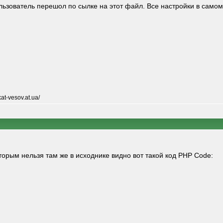
льзователь перешол по сылке на этот файл. Все настройки в само
t-vesov.at.ua/
торым нельзя там же в исходнике видно вот такой код PHP Code: