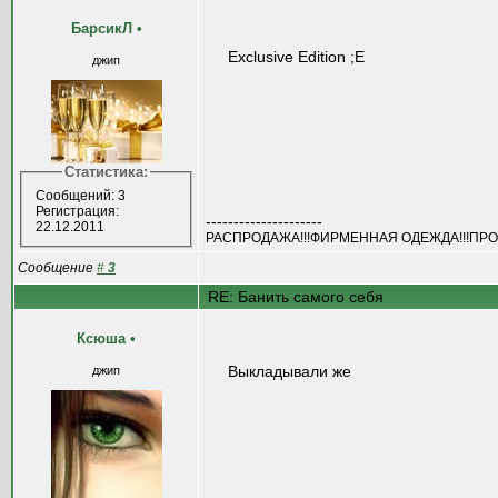
БарсикЛ
•
Exclusive Edition ;E
джип
Статистика:
Сообщений: 3
Регистрация:
---------------------
22.12.2011
РАСПРОДАЖА!!!ФИРМЕННАЯ ОДЕЖДА!!!ПРО
Сообщение
#
3
RE: Банить самого себя
Ксюша
•
Выкладывали же
джип