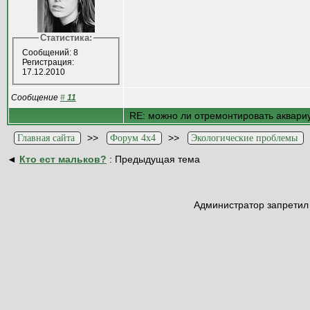
Статистика:
Сообщений: 8
Регистрация:
17.12.2010
Сообщение
#
11
RE: можно ли отремонтировать аквариу
>>
>>
Главная сайта
Форум 4x4
Экологические проблемы
◄
Кто ест мальков?
: Предыдущая тема
Администратор запретил 