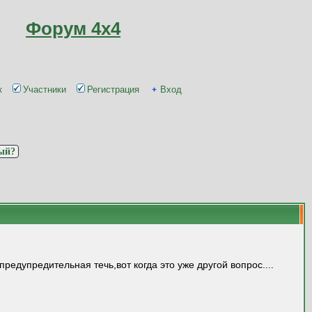
Форум 4x4
к
Участники
Регистрация
Вход
вый?
редупредительная течь,вот когда это уже другой вопрос....