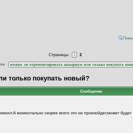
Поис
Страницы:
2
1
>>
можно ли отремонтировать аквариум или только покупать но
ли только покупать новый?
Сообщение
емонт.А моментально скорее всего это не произойдет,может будет п