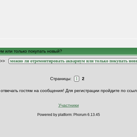
м или только покупать новый?
>>
можно ли отремонтировать аквариум или только покупать но
Страницы:
2
1
отвечать гостям на сообщения! Для регистрации пройдите по ссыл
Участники
Powered by platform: Phorum 6.13.45