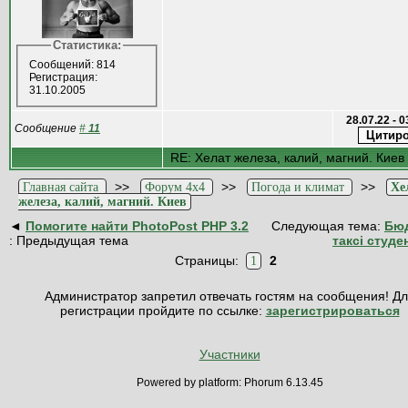
Статистика:
Сообщений: 814
Регистрация:
31.10.2005
28.07.22 - 
Сообщение
#
11
RE: Хелат железа, калий, магний. Киев
>>
>>
>>
Главная сайта
Форум 4x4
Погода и климат
Хе
железа, калий, магний. Киев
◄
Помогите найти PhotoPost PHP 3.2
Следующая тема:
Бю
: Предыдущая тема
таксі студе
Страницы:
2
1
Администратор запретил отвечать гостям на сообщения! Д
регистрации пройдите по ссылке:
зарегистрироваться
Участники
Powered by platform: Phorum 6.13.45