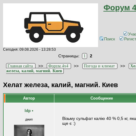
Форум 4
Уча
Поиск
Регис
Сегодня: 09.08.2026 - 13:28:53
Страницы:
2
1
>>
>>
>>
Главная сайта
Форум 4x4
Погода и климат
Хе
железа, калий, магний. Киев
Хелат железа, калий, магний. Киев
Автор
Сообщение
ldp
•
Візьму сульфат калію 40 % 0,5 кг, як
джип
ще є :)